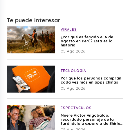
Te puede interesar
VIRALES
¿Por qué es feriado el 6 de
agosto en Perú? Esta es la
historia
05 Ago 2026
TECNOLOGÍA
Por qué los peruanos compran
cada vez más en apps chinas
05 Ago 2026
ESPECTÁCULOS
Muere Víctor Angobaldo,
recordado personaje de la
farándula y expareja de Shirley
Cherres
05 Ago 2026