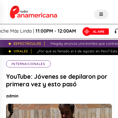
Más Linda |
11:00PM - 12:00AM
L
ESPECTÁCULOS
Magaly anuncia una bomba que contrade
VIRALES
¿Por qué es feriado el 6 de agosto en Perú? Esta 
INTERNACIONALES
YouTube: Jóvenes se depilaron por
primera vez y esto pasó
admin