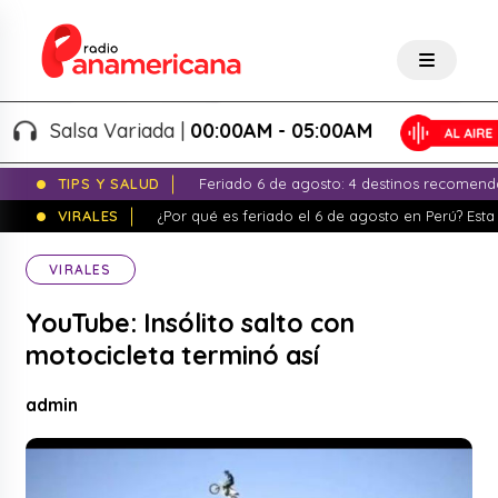
Salsa Variada |
00:00AM - 05:00AM
TIPS Y SALUD
Feriado 6 de agosto: 4 destinos recomend
VIRALES
¿Por qué es feriado el 6 de agosto en Perú? Esta 
VIRALES
YouTube: Insólito salto con
motocicleta terminó así
admin