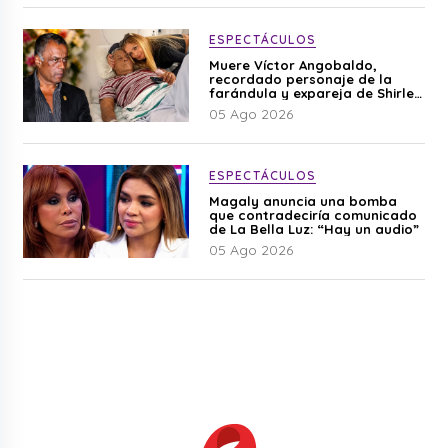
ESPECTÁCULOS
Muere Víctor Angobaldo,
recordado personaje de la
farándula y expareja de Shirley
Cherres
05 Ago 2026
ESPECTÁCULOS
Magaly anuncia una bomba
que contradeciría comunicado
de La Bella Luz: “Hay un audio”
05 Ago 2026