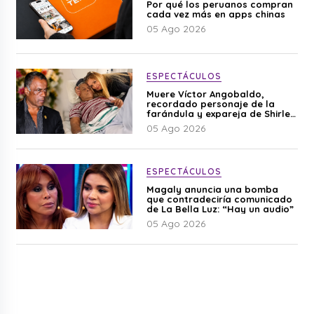
Por qué los peruanos compran
cada vez más en apps chinas
05 Ago 2026
ESPECTÁCULOS
Muere Víctor Angobaldo,
recordado personaje de la
farándula y expareja de Shirley
Cherres
05 Ago 2026
ESPECTÁCULOS
Magaly anuncia una bomba
que contradeciría comunicado
de La Bella Luz: “Hay un audio”
05 Ago 2026