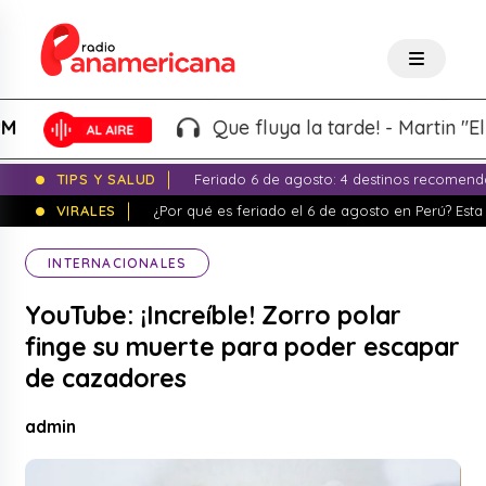
Que fluya la tarde! - Martin "El Wac
TIPS Y SALUD
Feriado 6 de agosto: 4 destinos recomend
VIRALES
¿Por qué es feriado el 6 de agosto en Perú? Esta 
INTERNACIONALES
YouTube: ¡Increíble! Zorro polar
finge su muerte para poder escapar
de cazadores
admin