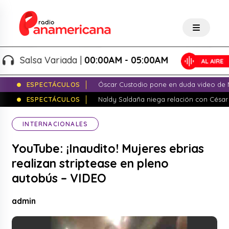
Salsa Variada |
00:00AM - 05:00AM
ESPECTÁCULOS
Óscar Custodio pone en duda video de N
ESPECTÁCULOS
Naldy Saldaña niega relación con César
INTERNACIONALES
YouTube: ¡Inaudito! Mujeres ebrias
realizan striptease en pleno
autobús – VIDEO
admin