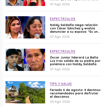
editado”
07 Ago 2026
ESPECTÁCULOS
Naldy Saldaña niega relación
con César Sánchez y evalúa
denunciar a su esposa: “Es una
difamación”
07 Ago 2026
ESPECTÁCULOS
Óscar Junior liderará La Bella
Luz tras salida de su padre por
polémica con Naldy Saldaña
07 Ago 2026
TIPS Y SALUD
Feriado 6 de agosto: 4 destinos
recomendados para disfrutar
el descanso
06 Ago 2026