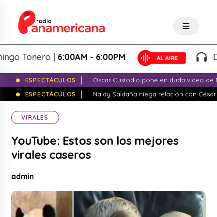
o Tonero |
6:00AM - 6:00PM
Domi
ESPECTÁCULOS
Óscar Custodio pone en duda video de N
ESPECTÁCULOS
Naldy Saldaña niega relación con César
VIRALES
YouTube: Estos son los mejores
virales caseros
admin