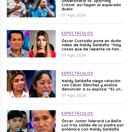
Universitario vs. Sporting
Cristal: así llegan al esperado
duelo
07 Ago 2026
ESPECTÁCULOS
Óscar Custodio pone en duda
video de Naldy Saldaña: “Hay
cosas que de repente se han
editado”
07 Ago 2026
ESPECTÁCULOS
Naldy Saldaña niega relación
con César Sánchez y evalúa
denunciar a su esposa: “Es una
difamación”
07 Ago 2026
ESPECTÁCULOS
Óscar Junior liderará La Bella
Luz tras salida de su padre por
polémica con Naldy Saldaña