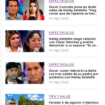
ESPECTÁCULOS
Óscar Custodio pone en duda
video de Naldy Saldaña: “Hay
cosas que de repente se han
editado”
07 Ago 2026
ESPECTÁCULOS
Naldy Saldaña niega relación
con César Sánchez y evalúa
denunciar a su esposa: “Es una
difamación”
07 Ago 2026
ESPECTÁCULOS
Óscar Junior liderará La Bella
Luz tras salida de su padre por
polémica con Naldy Saldaña
07 Ago 2026
TIPS Y SALUD
Feriado 6 de agosto: 4 destinos