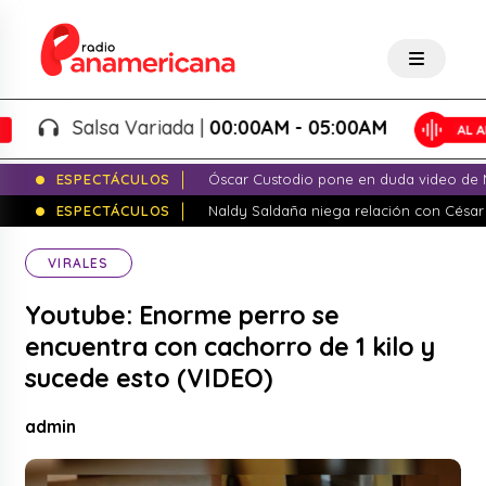
Salsa Variada |
00:00AM - 05:00AM
ESPECTÁCULOS
Óscar Custodio pone en duda video de N
ESPECTÁCULOS
Naldy Saldaña niega relación con César
VIRALES
Youtube: Enorme perro se
encuentra con cachorro de 1 kilo y
sucede esto (VIDEO)
admin