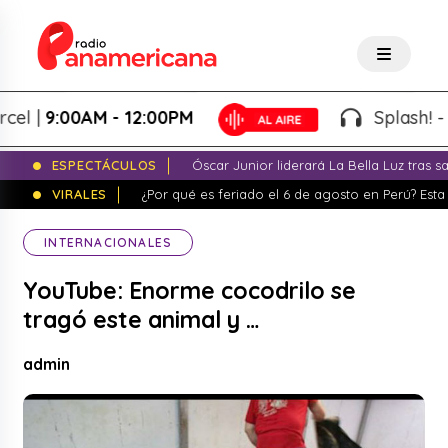
|
9:00AM - 12:00PM
Splash! - Gio
ESPECTÁCULOS
Óscar Junior liderará La Bella Luz tras 
VIRALES
¿Por qué es feriado el 6 de agosto en Perú? Esta 
INTERNACIONALES
YouTube: Enorme cocodrilo se
tragó este animal y …
admin