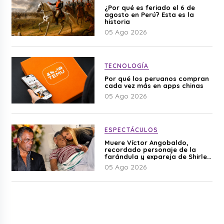
¿Por qué es feriado el 6 de
agosto en Perú? Esta es la
historia
05 Ago 2026
TECNOLOGÍA
Por qué los peruanos compran
cada vez más en apps chinas
05 Ago 2026
ESPECTÁCULOS
Muere Víctor Angobaldo,
recordado personaje de la
farándula y expareja de Shirley
Cherres
05 Ago 2026