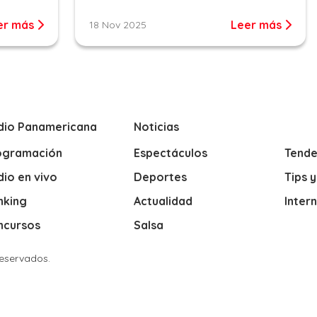
er más
Leer más
18 Nov 2025
dio Panamericana
Noticias
ogramación
Espectáculos
Tende
io en vivo
Deportes
Tips 
nking
Actualidad
Inter
ncursos
Salsa
Reservados.