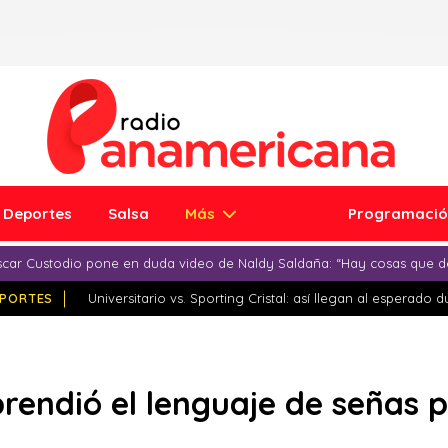
Deportes
Salsa
Más
Programaci
car Custodio pone en duda video de Naldy Saldaña: “Hay cosas que d
PORTES
Universitario vs. Sporting Cristal: así llegan al esperado 
prendió el lenguaje de señas