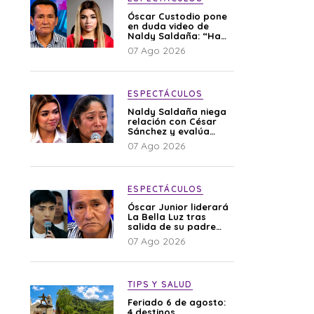
Óscar Custodio pone
en duda video de
Naldy Saldaña: “Hay
cosas que de repente
07 Ago 2026
se han editado”
ESPECTÁCULOS
Naldy Saldaña niega
relación con César
Sánchez y evalúa
denunciar a su
07 Ago 2026
esposa: “Es una
difamación”
ESPECTÁCULOS
Óscar Junior liderará
La Bella Luz tras
salida de su padre
por polémica con
07 Ago 2026
Naldy Saldaña
TIPS Y SALUD
Feriado 6 de agosto:
4 destinos