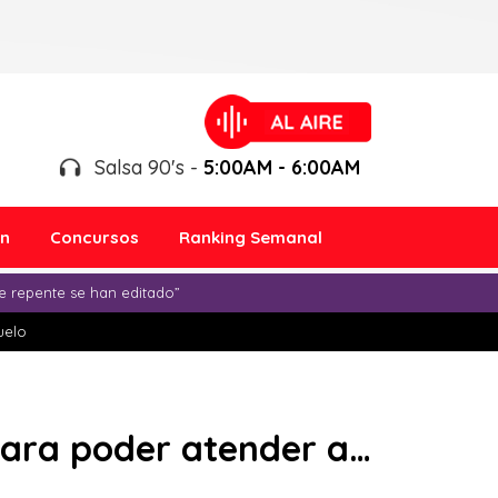
Salsa 90's -
5:00AM - 6:00AM
ón
Concursos
Ranking Semanal
e repente se han editado”
duelo
 para poder atender a…