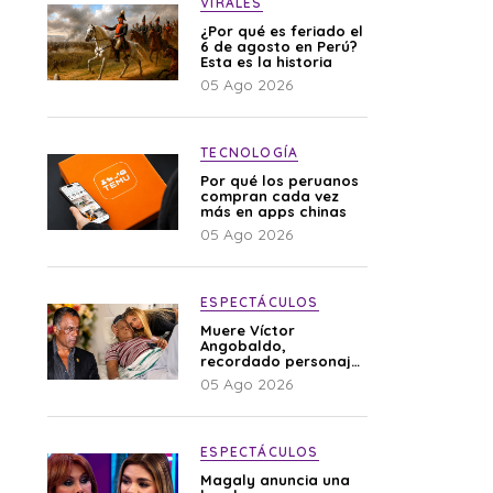
VIRALES
¿Por qué es feriado el
6 de agosto en Perú?
Esta es la historia
05 Ago 2026
TECNOLOGÍA
Por qué los peruanos
compran cada vez
más en apps chinas
05 Ago 2026
ESPECTÁCULOS
Muere Víctor
Angobaldo,
recordado personaje
de la farándula y
05 Ago 2026
expareja de Shirley
Cherres
ESPECTÁCULOS
Magaly anuncia una