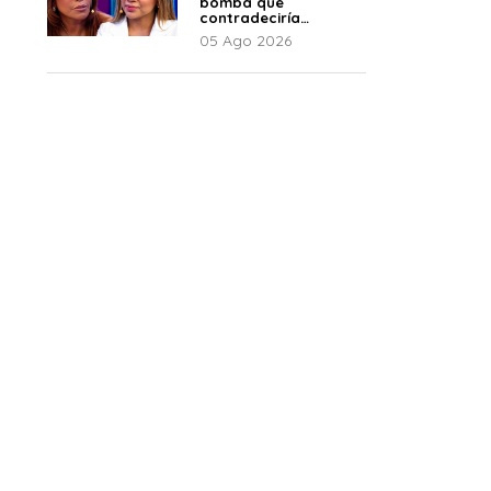
bomba que
contradeciría
comunicado de La
05 Ago 2026
Bella Luz: “Hay un
audio”