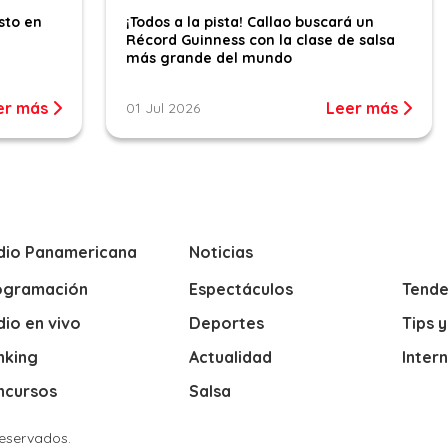
sto en
¡Todos a la pista! Callao buscará un
Récord Guinness con la clase de salsa
más grande del mundo
er más
Leer más
01 Jul 2026
dio Panamericana
Noticias
ogramación
Espectáculos
Tende
io en vivo
Deportes
Tips 
nking
Actualidad
Inter
ncursos
Salsa
Reservados.