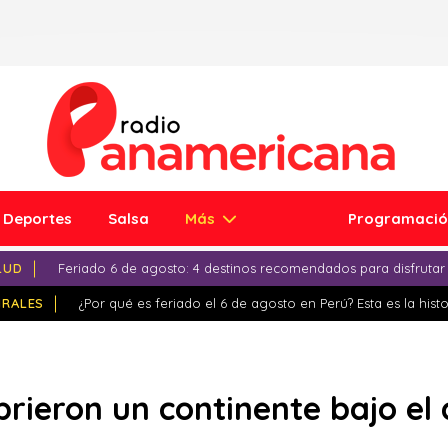
Deportes
Salsa
Más
Programaci
LUD
Feriado 6 de agosto: 4 destinos recomendados para disfrutar
IRALES
¿Por qué es feriado el 6 de agosto en Perú? Esta es la histo
rieron un continente bajo el