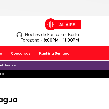
Noches de Fantasía - Karla
Tarazona -
8:00PM - 11:00PM
ón
Concursos
Ranking Semanal
 el descanso
ria
 agua