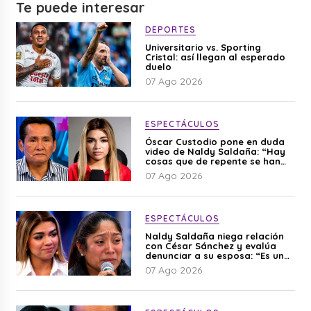
Te puede interesar
DEPORTES
Universitario vs. Sporting
Cristal: así llegan al esperado
duelo
07 Ago 2026
ESPECTÁCULOS
Óscar Custodio pone en duda
video de Naldy Saldaña: “Hay
cosas que de repente se han
editado”
07 Ago 2026
ESPECTÁCULOS
Naldy Saldaña niega relación
con César Sánchez y evalúa
denunciar a su esposa: “Es una
difamación”
07 Ago 2026