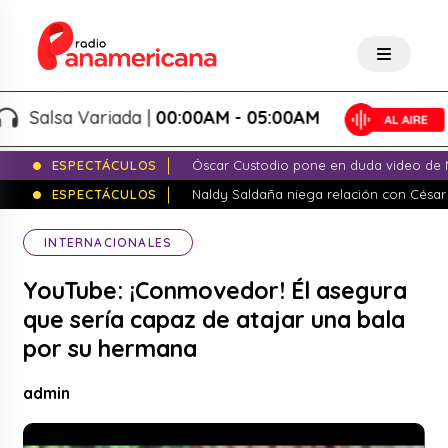
Salsa Variada |
00:00AM - 05:00AM
ESPECTÁCULOS
Óscar Custodio pone en duda video de N
ESPECTÁCULOS
Naldy Saldaña niega relación con César
INTERNACIONALES
YouTube: ¡Conmovedor! Él asegura
que sería capaz de atajar una bala
por su hermana
admin