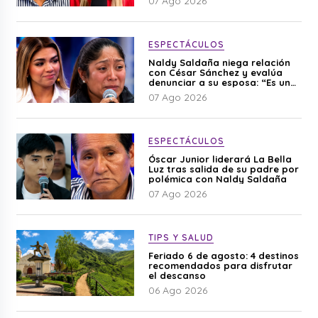
07 Ago 2026
ESPECTÁCULOS
Naldy Saldaña niega relación
con César Sánchez y evalúa
denunciar a su esposa: “Es una
difamación”
07 Ago 2026
ESPECTÁCULOS
Óscar Junior liderará La Bella
Luz tras salida de su padre por
polémica con Naldy Saldaña
07 Ago 2026
TIPS Y SALUD
Feriado 6 de agosto: 4 destinos
recomendados para disfrutar
el descanso
06 Ago 2026