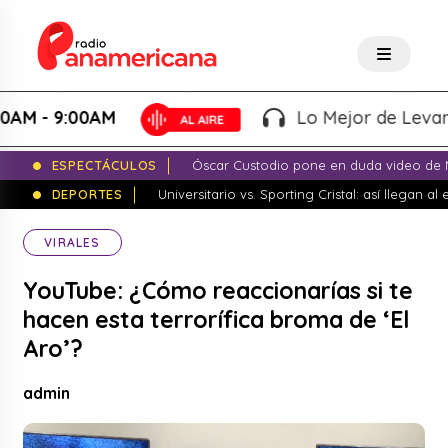
 - 9:00AM
Lo Mejor de Levantad
ESPECTÁCULOS
Óscar Custodio pone en duda video de N
DEPORTES
Universitario vs. Sporting Cristal: así llegan a
VIRALES
YouTube: ¿Cómo reaccionarías si te
hacen esta terrorífica broma de ‘El
Aro’?
admin