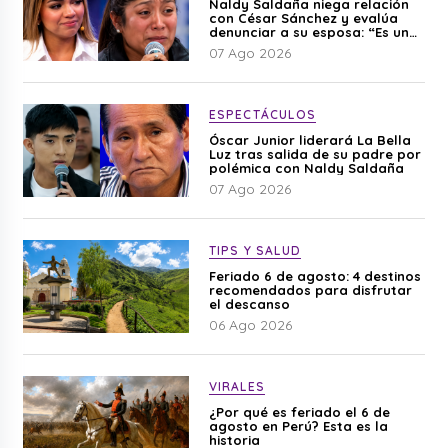
Naldy Saldaña niega relación
con César Sánchez y evalúa
denunciar a su esposa: “Es una
difamación”
07 Ago 2026
ESPECTÁCULOS
Óscar Junior liderará La Bella
Luz tras salida de su padre por
polémica con Naldy Saldaña
07 Ago 2026
TIPS Y SALUD
Feriado 6 de agosto: 4 destinos
recomendados para disfrutar
el descanso
06 Ago 2026
VIRALES
¿Por qué es feriado el 6 de
agosto en Perú? Esta es la
historia