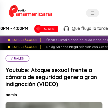
 - 4:00PM
Que fluya la tarde! - M
ESPECTÁCULOS
Óscar Custodio pone en duda video de N
ESPECTÁCULOS
Naldy Saldaña niega relación con César
VIRALES
Youtube: Ataque sexual frente a
cámara de seguridad genera gran
indignación (VIDEO)
admin