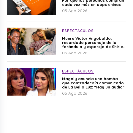
Por qué los peruanos compran
cada vez más en apps chinas
05 Ago 2026
ESPECTÁCULOS
Muere Víctor Angobaldo,
recordado personaje de la
farándula y expareja de Shirley
Cherres
05 Ago 2026
ESPECTÁCULOS
Magaly anuncia una bomba
que contradeciría comunicado
de La Bella Luz: “Hay un audio”
05 Ago 2026