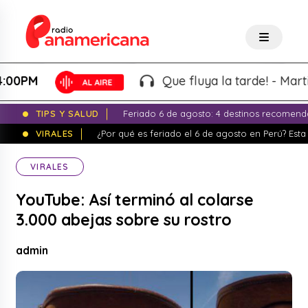
M
Que fluya la tarde! - Martin "El
TIPS Y SALUD
Feriado 6 de agosto: 4 destinos recomend
VIRALES
¿Por qué es feriado el 6 de agosto en Perú? Esta 
VIRALES
YouTube: Así terminó al colarse
3.000 abejas sobre su rostro
admin