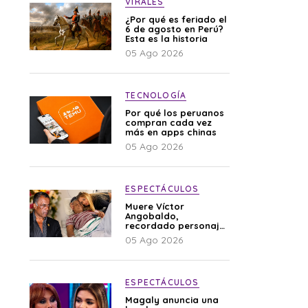
VIRALES
¿Por qué es feriado el
6 de agosto en Perú?
Esta es la historia
05 Ago 2026
TECNOLOGÍA
Por qué los peruanos
compran cada vez
más en apps chinas
05 Ago 2026
ESPECTÁCULOS
Muere Víctor
Angobaldo,
recordado personaje
de la farándula y
05 Ago 2026
expareja de Shirley
Cherres
ESPECTÁCULOS
Magaly anuncia una