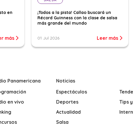
sto en
¡Todos a la pista! Callao buscará un
Récord Guinness con la clase de salsa
más grande del mundo
er más
Leer más
01 Jul 2026
dio Panamericana
Noticias
ogramación
Espectáculos
Tende
io en vivo
Deportes
Tips 
nking
Actualidad
Inter
ncursos
Salsa