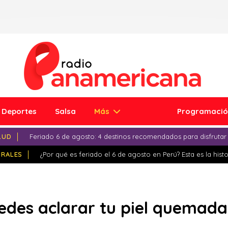
Deportes
Salsa
Más
Programaci
LUD
Feriado 6 de agosto: 4 destinos recomendados para disfrutar
IRALES
¿Por qué es feriado el 6 de agosto en Perú? Esta es la histo
edes aclarar tu piel quemada 