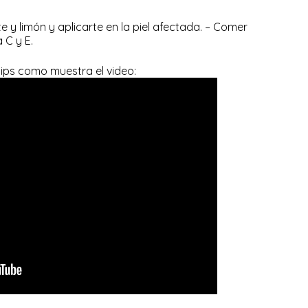
 y limón y aplicarte en la piel afectada. – Comer
 C y E.
ips como muestra el video: