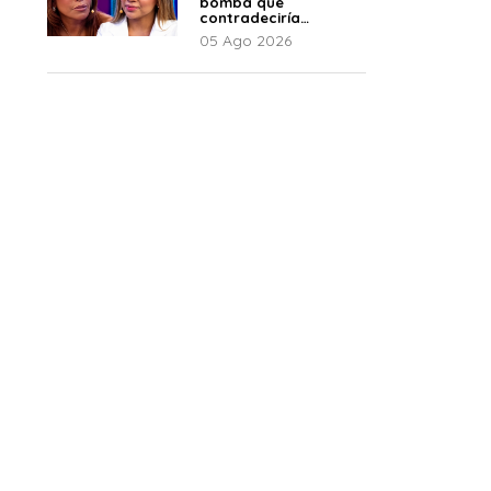
bomba que
contradeciría
comunicado de La
05 Ago 2026
Bella Luz: “Hay un
audio”