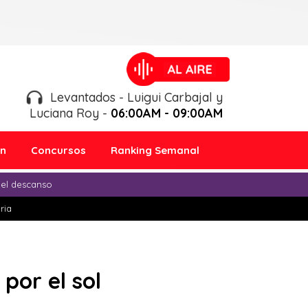
Levantados - Luigui Carbajal y
Luciana Roy -
06:00AM - 09:00AM
ón
Concursos
Ranking Semanal
 el descanso
ria
por el sol