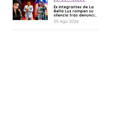
Ex integrantes de La
Bella Luz rompen su
silencio tras denuncia
de Naldy: “Todo el
05 Ago 2026
mundo lo sabía”