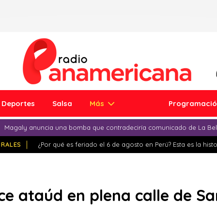
Deportes
Salsa
Más
Programaci
Magaly anuncia una bomba que contradeciría comunicado de La Bell
IRALES
¿Por qué es feriado el 6 de agosto en Perú? Esta es la histo
e ataúd en plena calle de S