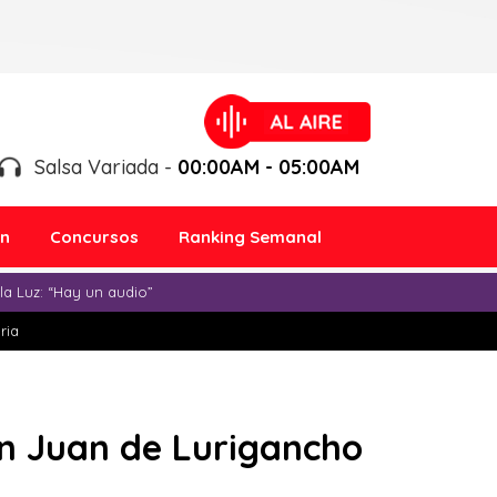
Salsa Variada -
00:00AM - 05:00AM
ón
Concursos
Ranking Semanal
a Luz: “Hay un audio”
ria
an Juan de Lurigancho