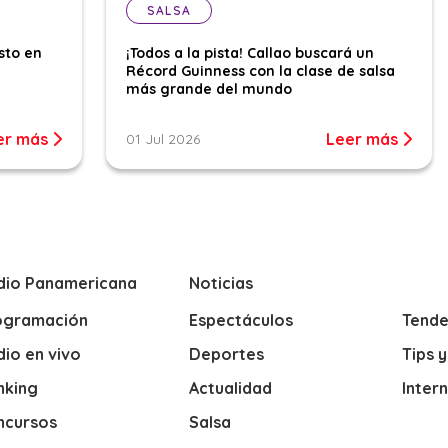
SALSA
sto en
¡Todos a la pista! Callao buscará un
Récord Guinness con la clase de salsa
más grande del mundo
er más
Leer más
01 Jul 2026
dio Panamericana
Noticias
ogramación
Espectáculos
Tende
io en vivo
Deportes
Tips 
nking
Actualidad
Inter
ncursos
Salsa