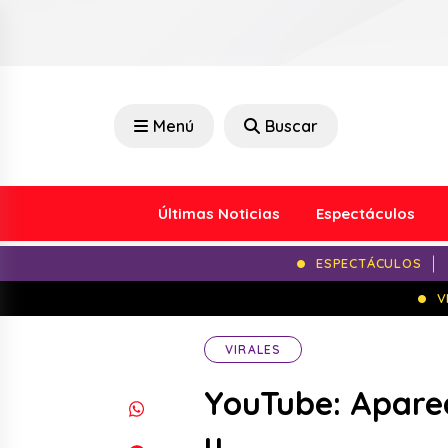
Menú
Buscar
Últimas Noticias
Espectáculos
ESPECTÁCULOS
V
VIRALES
YouTube: Aparec
y …