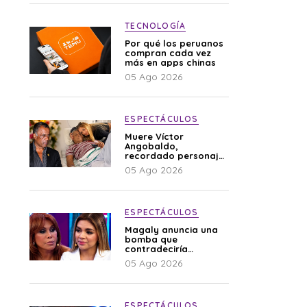
TECNOLOGÍA
Por qué los peruanos
compran cada vez
más en apps chinas
05 Ago 2026
ESPECTÁCULOS
Muere Víctor
Angobaldo,
recordado personaje
de la farándula y
05 Ago 2026
expareja de Shirley
Cherres
ESPECTÁCULOS
Magaly anuncia una
bomba que
contradeciría
comunicado de La
05 Ago 2026
Bella Luz: “Hay un
audio”
ESPECTÁCULOS