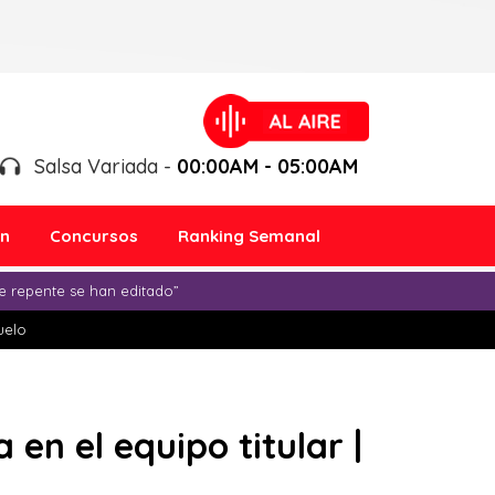
Salsa Variada -
00:00AM - 05:00AM
ón
Concursos
Ranking Semanal
e repente se han editado”
duelo
en el equipo titular |