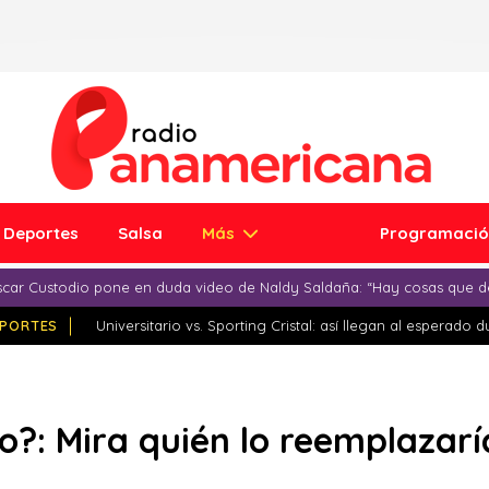
Deportes
Salsa
Más
Programaci
car Custodio pone en duda video de Naldy Saldaña: “Hay cosas que d
PORTES
Universitario vs. Sporting Cristal: así llegan al esperado 
?: Mira quién lo reemplazaría 