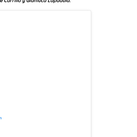
é Carrillo y Gianluca Lapadula.
m