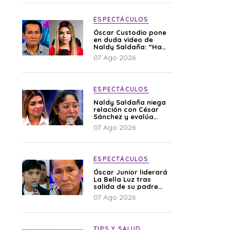
ESPECTÁCULOS
Óscar Custodio pone
en duda video de
Naldy Saldaña: “Hay
cosas que de repente
07 Ago 2026
se han editado”
ESPECTÁCULOS
Naldy Saldaña niega
relación con César
Sánchez y evalúa
denunciar a su
07 Ago 2026
esposa: “Es una
difamación”
ESPECTÁCULOS
Óscar Junior liderará
La Bella Luz tras
salida de su padre
por polémica con
07 Ago 2026
Naldy Saldaña
TIPS Y SALUD