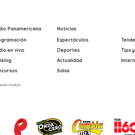
dio Panamericana
Noticias
ogramación
Espectáculos
Tende
io en vivo
Deportes
Tips 
nking
Actualidad
Inter
ncursos
Salsa
Reservados.