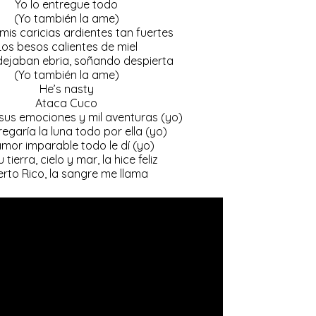
Yo lo entregue todo
(Yo también la ame)
mis caricias ardientes tan fuertes
Los besos calientes de miel
dejaban ebria, soñando despierta
(Yo también la ame)
He’s nasty
Ataca Cuco
sus emociones y mil aventuras (yo)
regaría la luna todo por ella (yo)
mor imparable todo le dí (yo)
u tierra, cielo y mar, la hice feliz
erto Rico, la sangre me llama