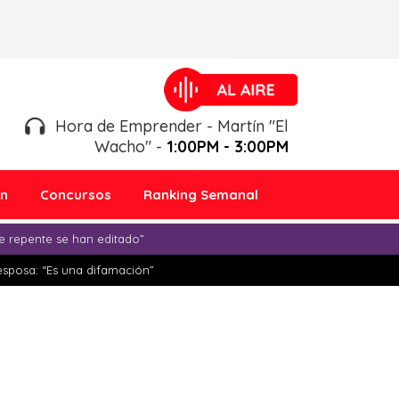
Hora de Emprender - Martín "El
Wacho" -
1:00PM - 3:00PM
ón
Concursos
Ranking Semanal
e repente se han editado”
esposa: “Es una difamación”
y