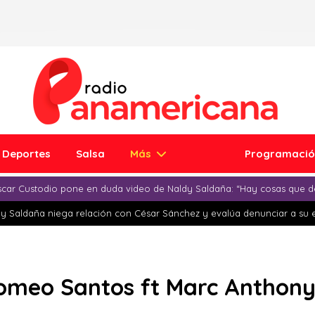
Deportes
Salsa
Más
Programaci
car Custodio pone en duda video de Naldy Saldaña: “Hay cosas que d
y Saldaña niega relación con César Sánchez y evalúa denunciar a su 
omeo Santos ft Marc Anthon