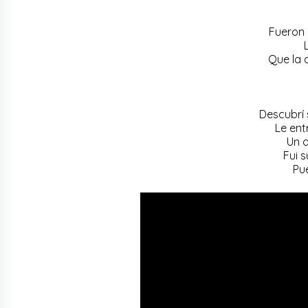
Fueron 
Que la 
Descubrí 
Le ent
Un a
Fui s
Pu