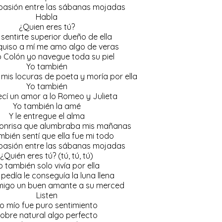
pasión entre las sábanas mojadas
Habla
¿Quien eres tú?
sentirte superior dueño de ella
e quiso a mí me amo algo de veras
Colón yo navegue toda su piel
Yo también
mis locuras de poeta y moría por ella
Yo también
ecí un amor a lo Romeo y Julieta
Yo también la amé
Y le entregue el alma
onrisa que alumbraba mis mañanas
mbién sentí que ella fue mi todo
pasión entre las sábanas mojadas
¿Quién eres tú? (tú, tú, tú)
o también solo vivía por ella
a pedía le conseguía la luna llena
amigo un buen amante a su merced
Listen
o mío fue puro sentimiento
obre natural algo perfecto