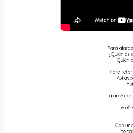
Para alarde
¿Quién es e
Quién d
Para retar
Así ase
Fu
La amé con 
Le ofr
Con una
Yo ta