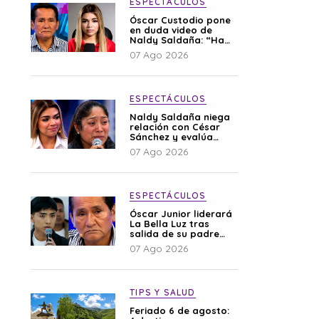
ESPECTÁCULOS
Óscar Custodio pone
en duda video de
Naldy Saldaña: “Hay
cosas que de repente
07 Ago 2026
se han editado”
ESPECTÁCULOS
Naldy Saldaña niega
relación con César
Sánchez y evalúa
denunciar a su
07 Ago 2026
esposa: “Es una
difamación”
ESPECTÁCULOS
Óscar Junior liderará
La Bella Luz tras
salida de su padre
por polémica con
07 Ago 2026
Naldy Saldaña
TIPS Y SALUD
Feriado 6 de agosto: