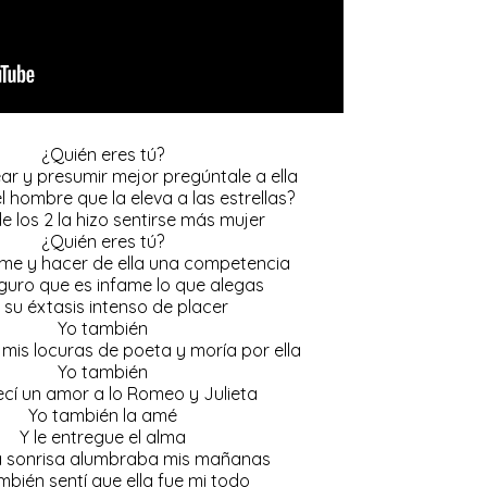
¿Quién eres tú?
ar y presumir mejor pregúntale a ella
l hombre que la eleva a las estrellas?
e los 2 la hizo sentirse más mujer
¿Quién eres tú?
me y hacer de ella una competencia
guro que es infame lo que alegas
i su éxtasis intenso de placer
Yo también
mis locuras de poeta y moría por ella
Yo también
ecí un amor a lo Romeo y Julieta
Yo también la amé
Y le entregue el alma
 sonrisa alumbraba mis mañanas
mbién sentí que ella fue mi todo