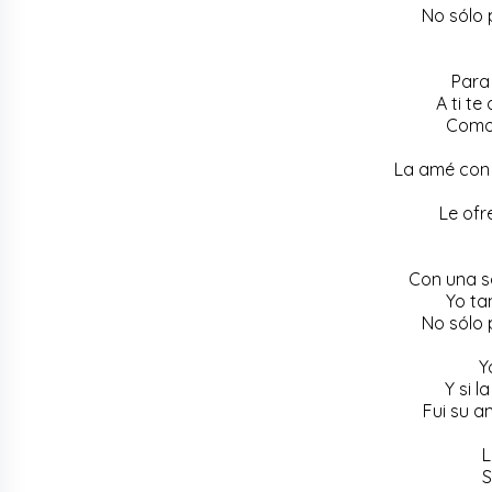
No sólo 
Para 
A ti t
Como 
La amé con 
Le ofr
Con una s
Yo ta
No sólo 
Y
Y si l
Fui su 
L
S