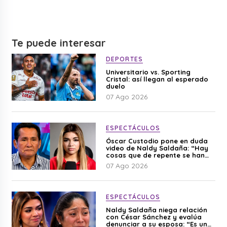
Te puede interesar
DEPORTES
Universitario vs. Sporting
Cristal: así llegan al esperado
duelo
07 Ago 2026
ESPECTÁCULOS
Óscar Custodio pone en duda
video de Naldy Saldaña: “Hay
cosas que de repente se han
editado”
07 Ago 2026
ESPECTÁCULOS
Naldy Saldaña niega relación
con César Sánchez y evalúa
denunciar a su esposa: “Es una