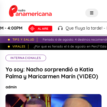
4:00PM
Que fluya la tarde! - Mart
TIPS Y SALUD
Feriado 6 de agosto: 4 destinos recomend
VIRALES
¿Por qué es feriado el 6 de agosto en Perú? Esta 
INTERNACIONALES
Yo soy: Nacho sorprendió a Katia
Palma y Maricarmen Marín (VIDEO)
admin