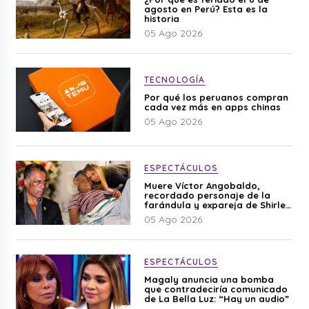
agosto en Perú? Esta es la
historia
05 Ago 2026
TECNOLOGÍA
Por qué los peruanos compran
cada vez más en apps chinas
05 Ago 2026
ESPECTÁCULOS
Muere Víctor Angobaldo,
recordado personaje de la
farándula y expareja de Shirley
Cherres
05 Ago 2026
ESPECTÁCULOS
Magaly anuncia una bomba
que contradeciría comunicado
de La Bella Luz: “Hay un audio”