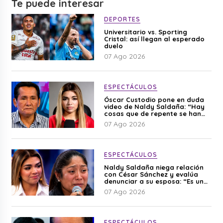
Te puede interesar
DEPORTES
Universitario vs. Sporting
Cristal: así llegan al esperado
duelo
07 Ago 2026
ESPECTÁCULOS
Óscar Custodio pone en duda
video de Naldy Saldaña: “Hay
cosas que de repente se han
editado”
07 Ago 2026
ESPECTÁCULOS
Naldy Saldaña niega relación
con César Sánchez y evalúa
denunciar a su esposa: “Es una
difamación”
07 Ago 2026
ESPECTÁCULOS