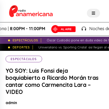
8:00PM - 11:00PM
Noches de Fant
ESPECTÁCULOS
Óscar Custodio pone en duda video de N
DEPORTES
Universitario vs. Sporting Cristal: así llegan a
ESPECTÁCULOS
YO SOY: Luis Fonsi deja
boquiabierto a Ricardo Morán tras
cantar como Carmencita Lara –
VIDEO
admin