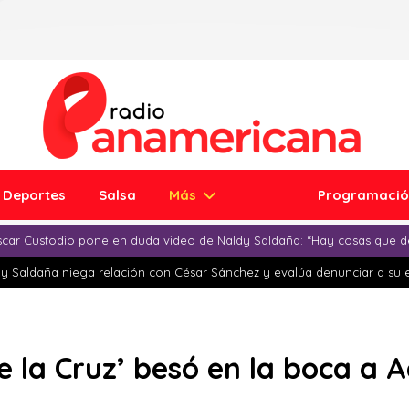
Deportes
Salsa
Más
Programaci
car Custodio pone en duda video de Naldy Saldaña: “Hay cosas que d
y Saldaña niega relación con César Sánchez y evalúa denunciar a su 
de la Cruz’ besó en la boca a 