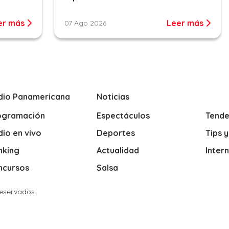
er más
Leer más
07 Ago 2026
dio Panamericana
Noticias
ogramación
Espectáculos
Tende
io en vivo
Deportes
Tips 
nking
Actualidad
Inter
ncursos
Salsa
Reservados.