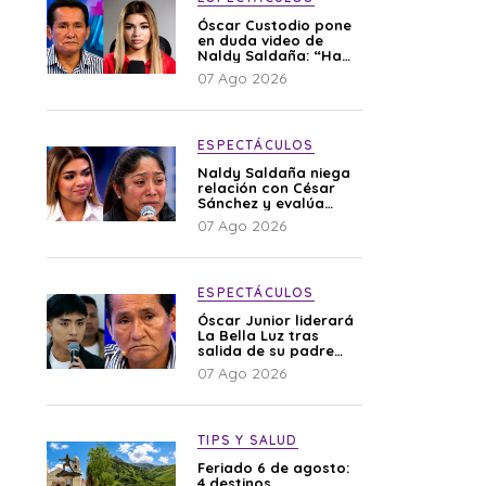
Óscar Custodio pone
en duda video de
Naldy Saldaña: “Hay
cosas que de repente
07 Ago 2026
se han editado”
ESPECTÁCULOS
Naldy Saldaña niega
relación con César
Sánchez y evalúa
denunciar a su
07 Ago 2026
esposa: “Es una
difamación”
ESPECTÁCULOS
Óscar Junior liderará
La Bella Luz tras
salida de su padre
por polémica con
07 Ago 2026
Naldy Saldaña
TIPS Y SALUD
Feriado 6 de agosto:
4 destinos