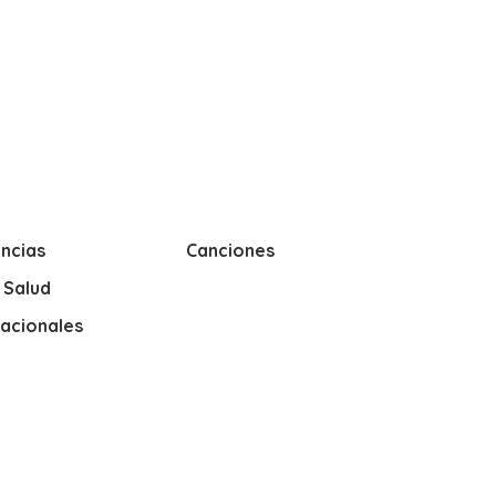
ncias
Canciones
y Salud
nacionales