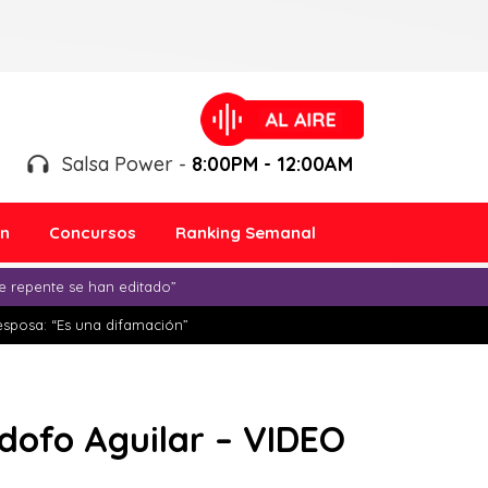
Salsa Power -
8:00PM - 12:00AM
ón
Concursos
Ranking Semanal
e repente se han editado”
esposa: “Es una difamación”
Adofo Aguilar – VIDEO