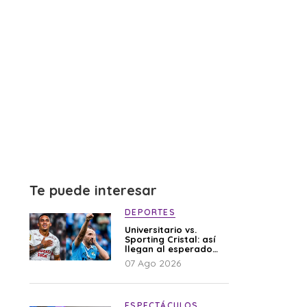
Te puede interesar
DEPORTES
Universitario vs.
Sporting Cristal: así
llegan al esperado
duelo
07 Ago 2026
ESPECTÁCULOS