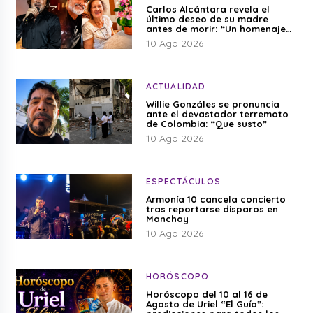
Carlos Alcántara revela el
último deseo de su madre
antes de morir: “Un homenaje
para mi mamá”
10 Ago 2026
ACTUALIDAD
Willie Gonzáles se pronuncia
ante el devastador terremoto
de Colombia: “Que susto”
10 Ago 2026
ESPECTÁCULOS
Armonía 10 cancela concierto
tras reportarse disparos en
Manchay
10 Ago 2026
HORÓSCOPO
Horóscopo del 10 al 16 de
Agosto de Uriel “El Guía”: