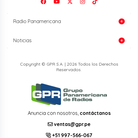
Radio Panamericana
Noticias
Copyright © GPR S.A. | 2026 Todos los Derechos
Reservados.
Anuncia con nosotros,
contáctanos
ventas@gpr.pe
+51 997-566-067