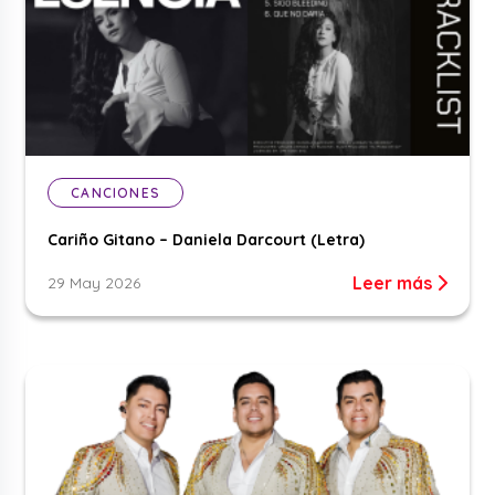
CANCIONES
Cariño Gitano – Daniela Darcourt (Letra)
Leer más
29 May 2026