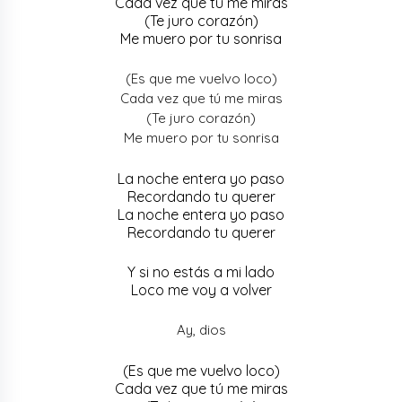
Cada vez que tú me miras
(Te juro corazón)
Me muero por tu sonrisa
(Es que me vuelvo loco)
Cada vez que tú me miras
(Te juro corazón)
Me muero por tu sonrisa
La noche entera yo paso
Recordando tu querer
La noche entera yo paso
Recordando tu querer
Y si no estás a mi lado
Loco me voy a volver
Ay, dios
(Es que me vuelvo loco)
Cada vez que tú me miras