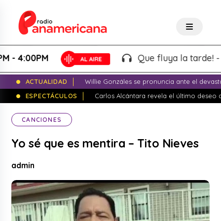
4:00PM
Que fluya la tarde! - Marti
ACTUALIDAD
Willie Gonzáles se pronuncia ante el devas
ESPECTÁCULOS
Carlos Alcántara revela el último dese
CANCIONES
Yo sé que es mentira – Tito Nieves
admin