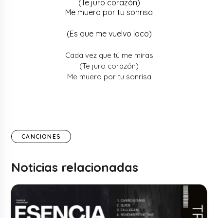
(Te juro corazón)
Me muero por tu sonrisa
(Es que me vuelvo loco)
Cada vez que tú me miras
(Te juro corazón)
Me muero por tu sonrisa
CANCIONES
Noticias relacionadas