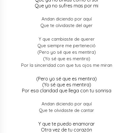
Que ya no sufres mas por mi
Andan diciendo por aquí
Que te olvidaste del ayer
Y que cambiaste de querer
Que siempre me perteneció
(Pero yo sé que es mentira)
(Yo sé que es mentira)
Por la sinceridad con que tus ojos me miran
(Pero yo sé que es mentira)
(Yo sé que es mentira)
Por esa claridad que llega con tu sonrisa
Andan diciendo por aquí
Que te olvidaste de cantar
Y que te puedo enamorar
Otra vez de tu corazón