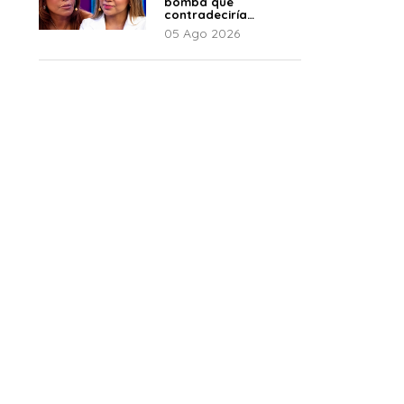
bomba que
contradeciría
comunicado de La
05 Ago 2026
Bella Luz: “Hay un
audio”