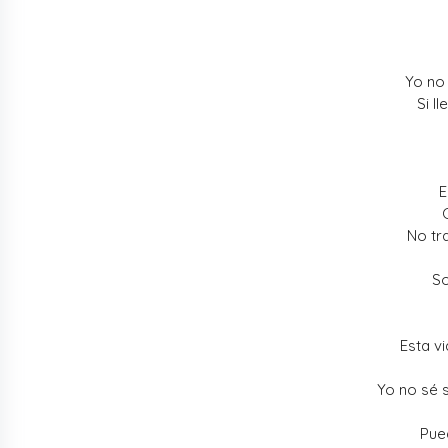
Yo no 
Si l
E
No tr
So
Esta vi
Yo no sé s
Pue