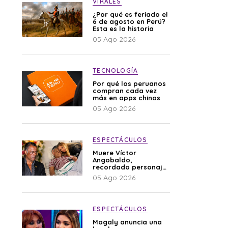
VIRALES
¿Por qué es feriado el
6 de agosto en Perú?
Esta es la historia
05 Ago 2026
TECNOLOGÍA
Por qué los peruanos
compran cada vez
más en apps chinas
05 Ago 2026
ESPECTÁCULOS
Muere Víctor
Angobaldo,
recordado personaje
de la farándula y
05 Ago 2026
expareja de Shirley
Cherres
ESPECTÁCULOS
Magaly anuncia una