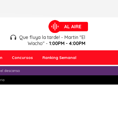
Que fluya la tarde! - Martin "El
Wacho" -
1:00PM - 4:00PM
ón
Concursos
Ranking Semanal
 el descanso
ria