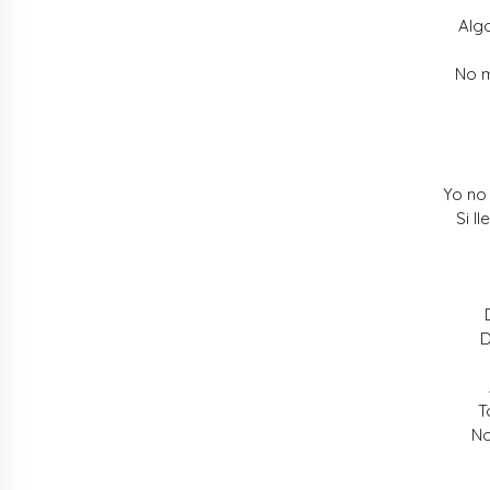
Alg
No m
Yo no 
Si l
D
T
No