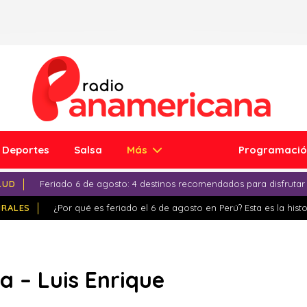
Deportes
Salsa
Más
Programaci
LUD
Feriado 6 de agosto: 4 destinos recomendados para disfrutar
IRALES
¿Por qué es feriado el 6 de agosto en Perú? Esta es la histo
 – Luis Enrique