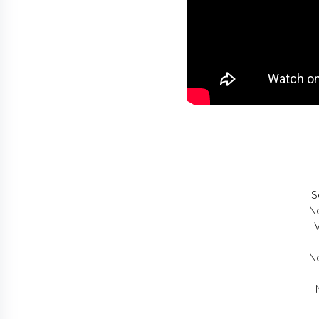
S
N
N