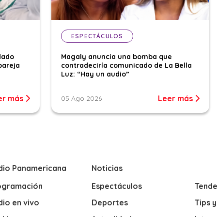
ESPECTÁCULOS
dado
Magaly anuncia una bomba que
pareja
contradeciría comunicado de La Bella
Luz: “Hay un audio”
er más
Leer más
05 Ago 2026
dio Panamericana
Noticias
ogramación
Espectáculos
Tende
io en vivo
Deportes
Tips 