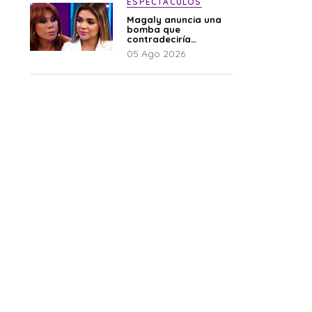
ESPECTÁCULOS
Magaly anuncia una
bomba que
contradeciría
comunicado de La
05 Ago 2026
Bella Luz: “Hay un
audio”