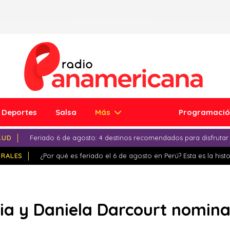
Deportes
Salsa
Más
Programaci
LUD
Feriado 6 de agosto: 4 destinos recomendados para disfrutar
IRALES
¿Por qué es feriado el 6 de agosto en Perú? Esta es la histo
ia y Daniela Darcourt nomin