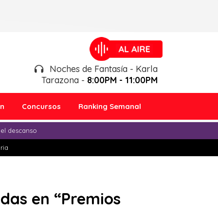
Noches de Fantasía - Karla
Tarazona -
8:00PM - 11:00PM
ón
Concursos
Ranking Semanal
 el descanso
ria
adas en “Premios