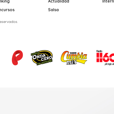
nking
Actualidad
Inter
ncursos
Salsa
Reservados.