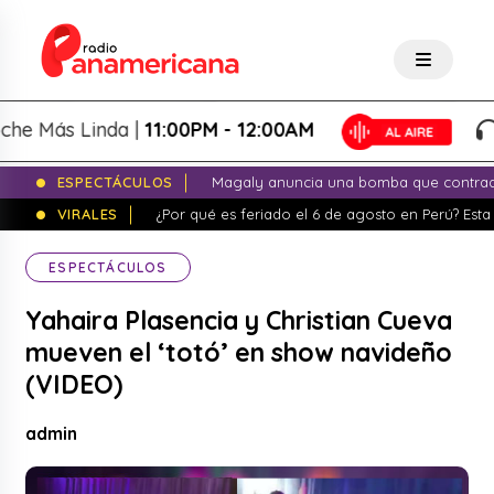
ás Linda |
11:00PM - 12:00AM
La 
ESPECTÁCULOS
Magaly anuncia una bomba que contrade
VIRALES
¿Por qué es feriado el 6 de agosto en Perú? Esta 
ESPECTÁCULOS
Yahaira Plasencia y Christian Cueva
mueven el ‘totó’ en show navideño
(VIDEO)
admin