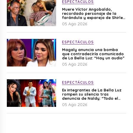
ESPECTÁCULOS
Muere Víctor Angobaldo,
recordado personaje de la
farándula y expareja de Shirley
Cherres
05 Ago 2026
ESPECTÁCULOS
Magaly anuncia una bomba
que contradeciría comunicado
de La Bella Luz: “Hay un audio”
05 Ago 2026
ESPECTÁCULOS
Ex integrantes de La Bella Luz
rompen su silencio tras
denuncia de Naldy: “Todo el
mundo lo sabía”
05 Ago 2026