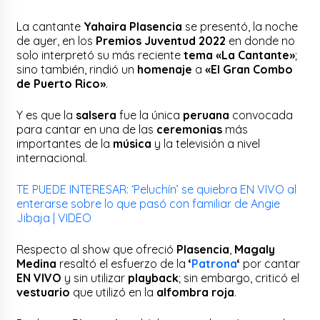
La cantante
Yahaira Plasencia
se presentó, la noche
de ayer, en los
Premios Juventud 2022
en donde no
solo interpretó su más reciente
tema «La Cantante»
;
sino también, rindió un
homenaje
a
«El Gran Combo
de Puerto Rico»
.
Y es que la
salsera
fue la única
peruana
convocada
para cantar en una de las
ceremonias
más
importantes de la
música
y la televisión a nivel
internacional.
TE PUEDE INTERESAR: ‘Peluchín’ se quiebra EN VIVO al
enterarse sobre lo que pasó con familiar de Angie
Jibaja | VIDEO
Respecto al show que ofreció
Plasencia
,
Magaly
Medina
resaltó el esfuerzo de la
‘
Patrona
‘
por cantar
EN VIVO
y sin utilizar
playback
; sin embargo, criticó el
vestuario
que utilizó en la
alfombra roja
.