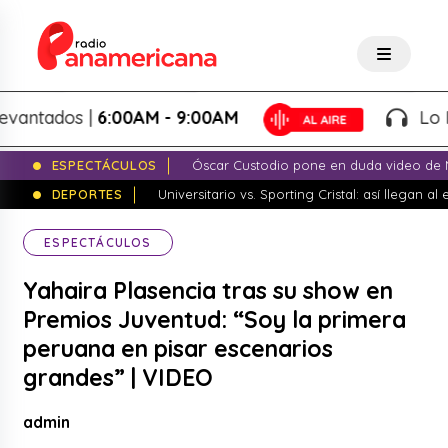
tados |
6:00AM - 9:00AM
Lo Mejo
ESPECTÁCULOS
Óscar Custodio pone en duda video de N
DEPORTES
Universitario vs. Sporting Cristal: así llegan a
ESPECTÁCULOS
Yahaira Plasencia tras su show en
Premios Juventud: “Soy la primera
peruana en pisar escenarios
grandes” | VIDEO
admin