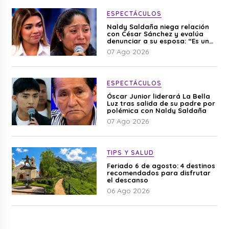
ESPECTÁCULOS
Naldy Saldaña niega relación
con César Sánchez y evalúa
denunciar a su esposa: “Es una
difamación”
07 Ago 2026
ESPECTÁCULOS
Óscar Junior liderará La Bella
Luz tras salida de su padre por
polémica con Naldy Saldaña
07 Ago 2026
TIPS Y SALUD
Feriado 6 de agosto: 4 destinos
recomendados para disfrutar
el descanso
06 Ago 2026