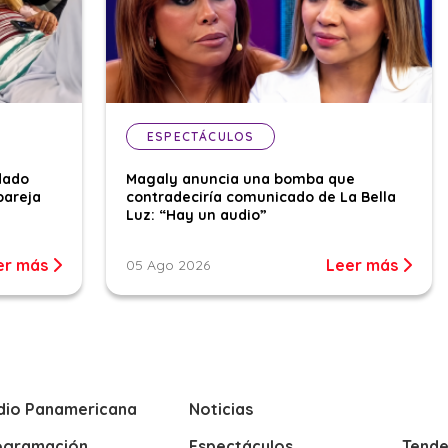
ESPECTÁCULOS
dado
Magaly anuncia una bomba que
pareja
contradeciría comunicado de La Bella
Luz: “Hay un audio”
er más
Leer más
05 Ago 2026
dio Panamericana
Noticias
ogramación
Espectáculos
Tende