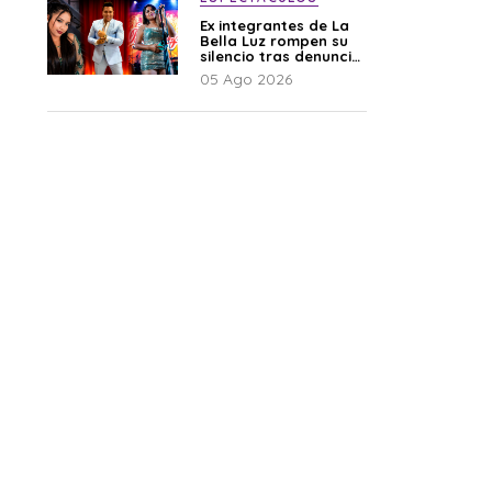
Ex integrantes de La
Bella Luz rompen su
silencio tras denuncia
de Naldy: “Todo el
05 Ago 2026
mundo lo sabía”