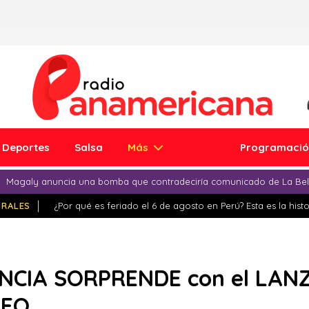
Deportes
Salsa
Más
Programaci
Magaly anuncia una bomba que contradeciría comunicado de La Bell
IRALES
¿Por qué es feriado el 6 de agosto en Perú? Esta es la histo
NCIA SORPRENDE con el LAN
DEO