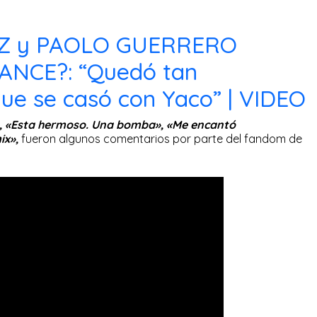
IZ y PAOLO GUERRERO
NCE?: “Quedó tan
e se casó con Yaco” | VIDEO
, «Esta hermoso. Una bomba», «Me encantó
ix»,
fueron algunos comentarios por parte del fandom de