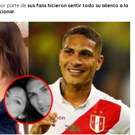
por parte de
sus fans hicieron sentir todo su aliento a la
cionar.