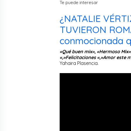
Te puede interesar
¿NATALIE VÉRT
TUVIERON ROMA
conmocionada qu
«Qué buen mix», «Hermoso Mix»
«,»Felicitaciones «,»Amor este m
Yahaira Plasencia.