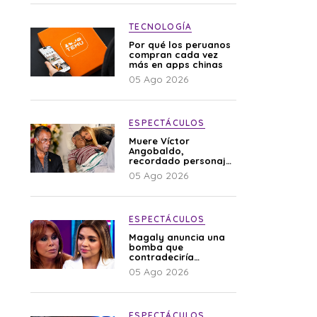
TECNOLOGÍA
Por qué los peruanos
compran cada vez
más en apps chinas
05 Ago 2026
ESPECTÁCULOS
Muere Víctor
Angobaldo,
recordado personaje
de la farándula y
05 Ago 2026
expareja de Shirley
Cherres
ESPECTÁCULOS
Magaly anuncia una
bomba que
contradeciría
comunicado de La
05 Ago 2026
Bella Luz: “Hay un
audio”
ESPECTÁCULOS