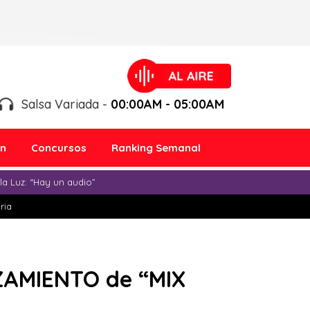
Salsa Variada -
00:00AM - 05:00AM
ón
Concursos
Ranking Semanal
a Luz: “Hay un audio”
ria
ZAMIENTO de “MIX