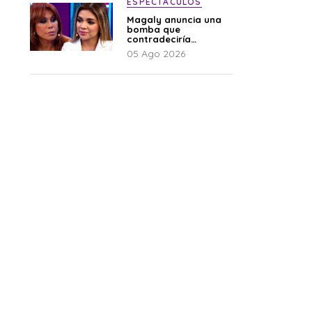
ESPECTÁCULOS
Magaly anuncia una
bomba que
contradeciría
comunicado de La
05 Ago 2026
Bella Luz: “Hay un
audio”