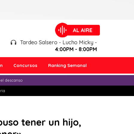
Tardeo Salsero - Lucho Micky -
4:00PM - 8:00PM
ón
Concursos
Ranking Semanal
 el descanso
ria
uso tener un hijo,