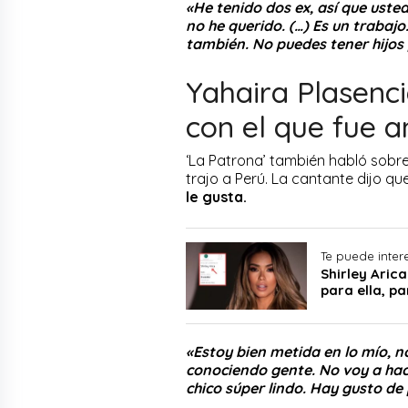
«He tenido dos ex, así que uste
no he querido. (…) Es un trabaj
también. No puedes tener hijos
Yahaira Plasenc
con el que fue
‘La Patrona’ también habló sobre
trajo a Perú. La cantante dijo qu
le gusta.
Te puede inter
Shirley Aric
para ella, p
«Estoy bien metida en lo mío, n
conociendo gente. No voy a hace
chico súper lindo. Hay gusto de