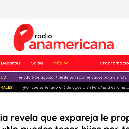
Deportes
Salsa
Más
Programaci
LUD
Feriado 6 de agosto: 4 destinos recomendados para disfrutar
IRALES
¿Por qué es feriado el 6 de agosto en Perú? Esta es la histo
ia revela que expareja le prop