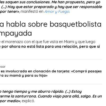
des saquen sus conclusiones. Me han propuesto, pero yo
o. (…) Hay que estar preparado y hay que ser responsable
 por tener»
, manifestó en
Amor y Fuego
.
ia habla sobre basquetbolista
 ampayada
 el morenazo con el que fue vista en Miami y que luego
e
por ahora no está lista para una relación, pero que sí
esar
a es involucrada en clonación de tarjeta: «Compró pasajes
ara su mamá y para su hija»
o tengo tiempo y me aburro rápido. (…) Estoy
rme la santurrona. Cuando viajo para allá, salgo. Es un
 por medio»
, explicó.