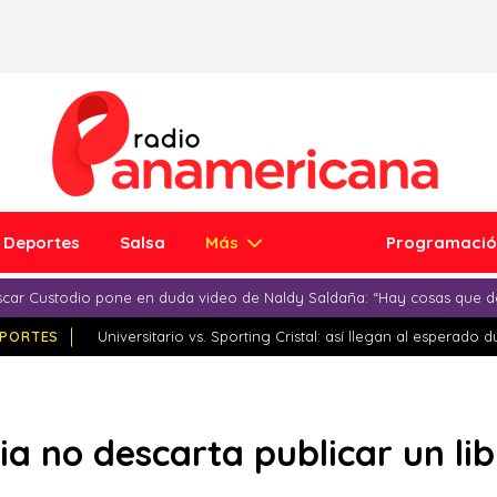
Deportes
Salsa
Más
Programaci
car Custodio pone en duda video de Naldy Saldaña: “Hay cosas que d
PORTES
Universitario vs. Sporting Cristal: así llegan al esperado 
ia no descarta publicar un lib