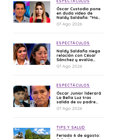
ESPECTÁCULOS
Óscar Custodio pone
en duda video de
Naldy Saldaña: “Hay
cosas que de repente
07 Ago 2026
se han editado”
ESPECTÁCULOS
Naldy Saldaña niega
relación con César
Sánchez y evalúa
denunciar a su
07 Ago 2026
esposa: “Es una
difamación”
ESPECTÁCULOS
Óscar Junior liderará
La Bella Luz tras
salida de su padre
por polémica con
07 Ago 2026
Naldy Saldaña
TIPS Y SALUD
Feriado 6 de agosto: