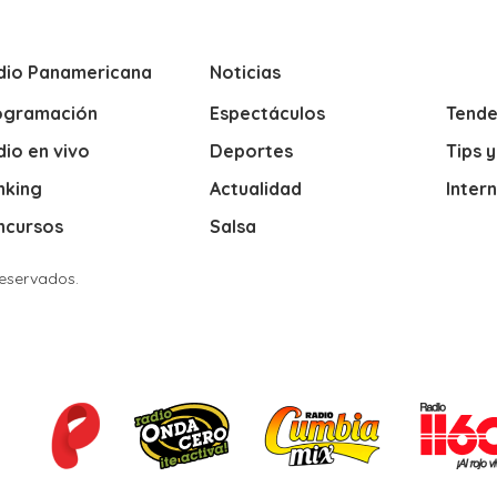
dio Panamericana
Noticias
ogramación
Espectáculos
Tende
io en vivo
Deportes
Tips 
nking
Actualidad
Inter
ncursos
Salsa
Reservados.