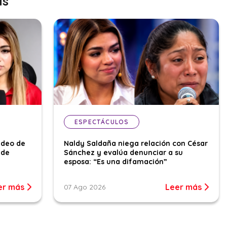
as
ESPECTÁCULOS
ideo de
Naldy Saldaña niega relación con César
 de
Sánchez y evalúa denunciar a su
esposa: “Es una difamación”
er más
Leer más
07 Ago 2026