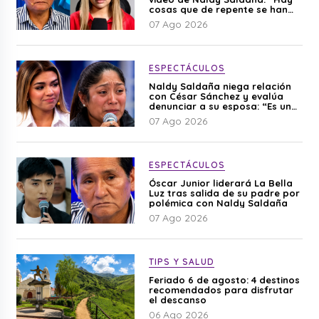
cosas que de repente se han
editado”
07 Ago 2026
ESPECTÁCULOS
Naldy Saldaña niega relación
con César Sánchez y evalúa
denunciar a su esposa: “Es una
difamación”
07 Ago 2026
ESPECTÁCULOS
Óscar Junior liderará La Bella
Luz tras salida de su padre por
polémica con Naldy Saldaña
07 Ago 2026
TIPS Y SALUD
Feriado 6 de agosto: 4 destinos
recomendados para disfrutar
el descanso
06 Ago 2026