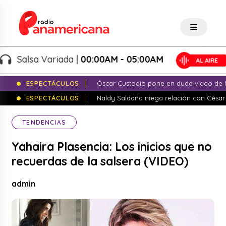
Salsa Variada |
00:00AM - 05:00AM
ESPECTÁCULOS
Óscar Custodio pone en duda video de N
ESPECTÁCULOS
Naldy Saldaña niega relación con César
TENDENCIAS
Yahaira Plasencia: Los inicios que no
recuerdas de la salsera (VIDEO)
admin