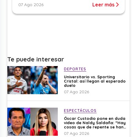
Leer más
07 Ago 2026
Te puede interesar
DEPORTES
Universitario vs. Sporting
Cristal: así llegan al esperado
duelo
07 Ago 2026
ESPECTÁCULOS
Óscar Custodio pone en duda
video de Naldy Saldaña: “Hay
cosas que de repente se han
editado”
07 Ago 2026