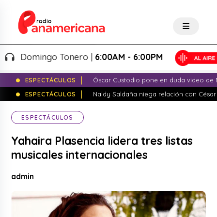
Domingo Tonero |
6:00AM - 6:00PM
ESPECTÁCULOS
Óscar Custodio pone en duda video de N
ESPECTÁCULOS
Naldy Saldaña niega relación con César
ESPECTÁCULOS
Yahaira Plasencia lidera tres listas
musicales internacionales
admin