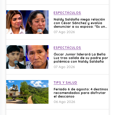
ESPECTÁCULOS
Naldy Saldaña niega relación
con César Sánchez y evalúa
denunciar a su esposa: “Es una
difamación”
07 Ago 2026
ESPECTÁCULOS
Óscar Junior liderará La Bella
Luz tras salida de su padre por
polémica con Naldy Saldaña
07 Ago 2026
TIPS Y SALUD
Feriado 6 de agosto: 4 destinos
recomendados para disfrutar
el descanso
06 Ago 2026