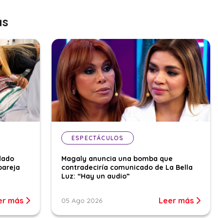
as
ESPECTÁCULOS
dado
Magaly anuncia una bomba que
pareja
contradeciría comunicado de La Bella
Luz: “Hay un audio”
er más
Leer más
05 Ago 2026