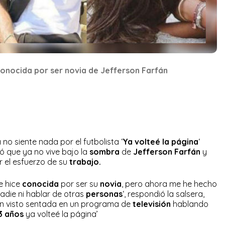
conocida por ser novia de Jefferson Farfán
no siente nada por el futbolista ‘
Ya volteé la página
‘
ló que ya no vive bajo la
sombra
de
Jefferson Farfán
y
 el esfuerzo de su
trabajo.
e hice
conocida
por ser su
novia
, pero ahora me he hecho
adie ni hablar de otras
personas
‘, respondió la salsera,
an visto sentada en un programa de
televisión
hablando
3 años
ya volteé la página’