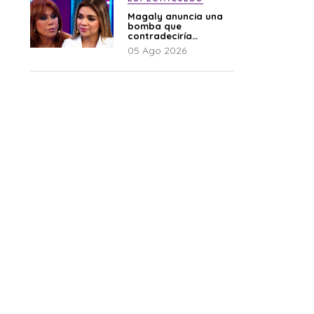
Magaly anuncia una
bomba que
contradeciría
comunicado de La
05 Ago 2026
Bella Luz: “Hay un
audio”