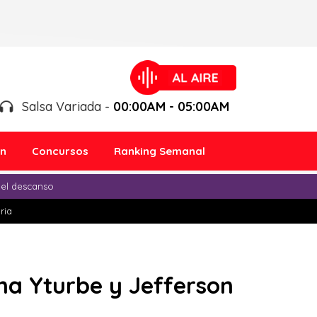
Salsa Variada -
00:00AM - 05:00AM
ón
Concursos
Ranking Semanal
 el descanso
ria
na Yturbe y Jefferson