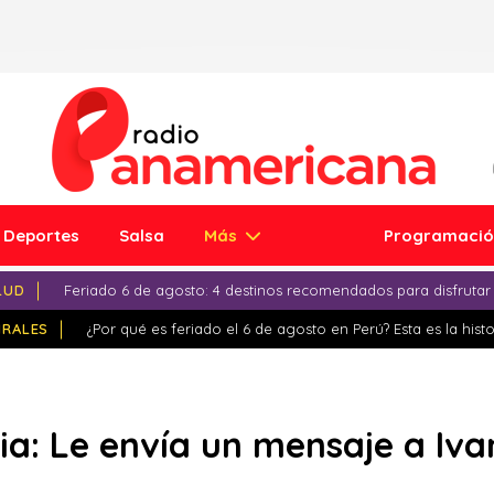
Deportes
Salsa
Más
Programaci
LUD
Feriado 6 de agosto: 4 destinos recomendados para disfrutar
IRALES
¿Por qué es feriado el 6 de agosto en Perú? Esta es la histo
ia: Le envía un mensaje a Iva