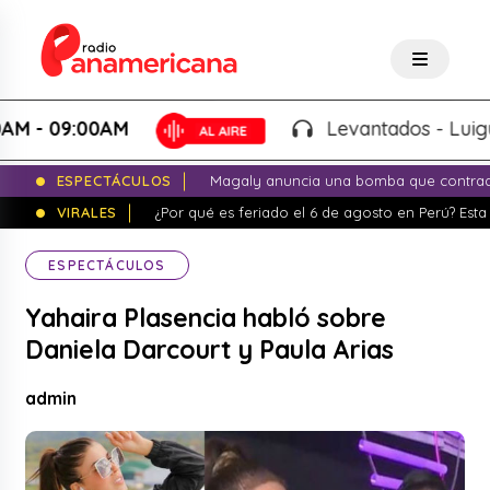
 09:00AM
Levantados - Luigui Car
ESPECTÁCULOS
Magaly anuncia una bomba que contrade
VIRALES
¿Por qué es feriado el 6 de agosto en Perú? Esta 
ESPECTÁCULOS
Yahaira Plasencia habló sobre
Daniela Darcourt y Paula Arias
admin