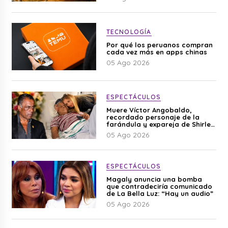
TECNOLOGÍA
Por qué los peruanos compran
cada vez más en apps chinas
05 Ago 2026
ESPECTÁCULOS
Muere Víctor Angobaldo,
recordado personaje de la
farándula y expareja de Shirley
Cherres
05 Ago 2026
ESPECTÁCULOS
Magaly anuncia una bomba
que contradeciría comunicado
de La Bella Luz: “Hay un audio”
05 Ago 2026