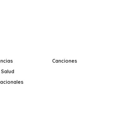
ncias
Canciones
y Salud
nacionales