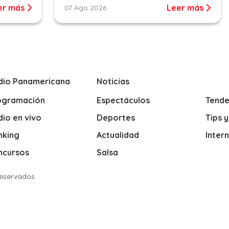
er más
Leer más
07 Ago 2026
dio Panamericana
Noticias
ogramación
Espectáculos
Tende
io en vivo
Deportes
Tips 
nking
Actualidad
Inter
ncursos
Salsa
Reservados.