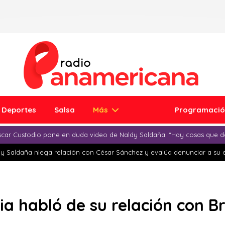
Deportes
Salsa
Más
Programaci
car Custodio pone en duda video de Naldy Saldaña: “Hay cosas que d
y Saldaña niega relación con César Sánchez y evalúa denunciar a su 
ia habló de su relación con B