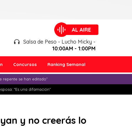
Salsa de Peso - Lucho Micky -
10:00AM - 1:00PM
ón
Concursos
Ranking Semanal
e repente se han editado”
esposa: “Es una difamación”
ryan y no creerás lo