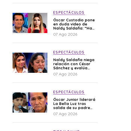
ESPECTÁCULOS
Óscar Custodio pone
en duda video de
Naldy Saldaña: “Hay
cosas que de repente
07 Ago 2026
se han editado”
ESPECTÁCULOS
Naldy Saldaña niega
relación con César
Sánchez y evalúa
denunciar a su
07 Ago 2026
esposa: “Es una
difamación”
ESPECTÁCULOS
Óscar Junior liderará
La Bella Luz tras
salida de su padre
por polémica con
07 Ago 2026
Naldy Saldaña