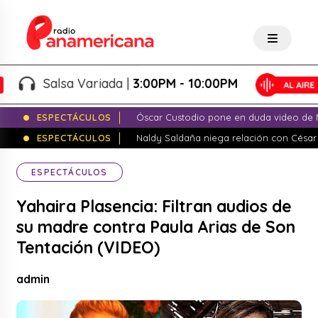
Salsa Variada |
3:00PM - 10:00PM
ESPECTÁCULOS
Óscar Custodio pone en duda video de N
ESPECTÁCULOS
Naldy Saldaña niega relación con César
ESPECTÁCULOS
Yahaira Plasencia: Filtran audios de
su madre contra Paula Arias de Son
Tentación (VIDEO)
admin