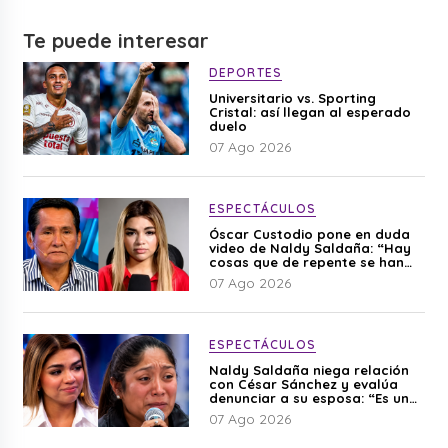
Te puede interesar
DEPORTES
Universitario vs. Sporting
Cristal: así llegan al esperado
duelo
07 Ago 2026
ESPECTÁCULOS
Óscar Custodio pone en duda
video de Naldy Saldaña: “Hay
cosas que de repente se han
editado”
07 Ago 2026
ESPECTÁCULOS
Naldy Saldaña niega relación
con César Sánchez y evalúa
denunciar a su esposa: “Es una
difamación”
07 Ago 2026