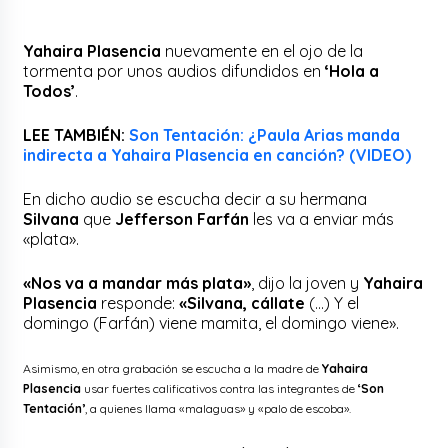
Yahaira Plasencia
nuevamente en el ojo de la
tormenta por unos audios difundidos en
‘Hola a
Todos’
.
LEE TAMBIÉN:
Son Tentación: ¿Paula Arias manda
indirecta a Yahaira Plasencia en canción? (VIDEO)
En dicho audio se escucha decir a su hermana
Silvana
que
Jefferson Farfán
les va a enviar más
«plata».
«Nos va a mandar más plata»
, dijo la joven y
Yahaira
Plasencia
responde:
«Silvana, cállate
(…) Y el
domingo (Farfán) viene mamita, el domingo viene».
Asimismo, en otra grabación se escucha a la madre de
Yahaira
Plasencia
usar fuertes calificativos contra las integrantes de
‘Son
Tentación’
, a quienes llama «malaguas» y «palo de escoba».