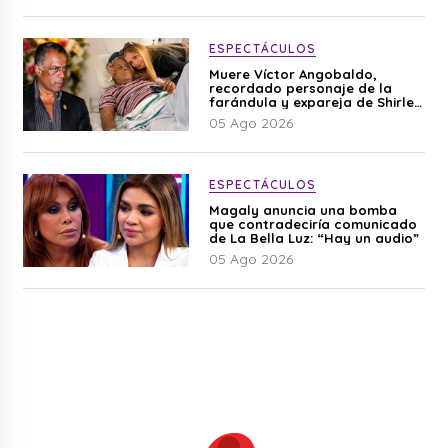
ESPECTÁCULOS
Muere Víctor Angobaldo,
recordado personaje de la
farándula y expareja de Shirley
Cherres
05 Ago 2026
ESPECTÁCULOS
Magaly anuncia una bomba
que contradeciría comunicado
de La Bella Luz: “Hay un audio”
05 Ago 2026