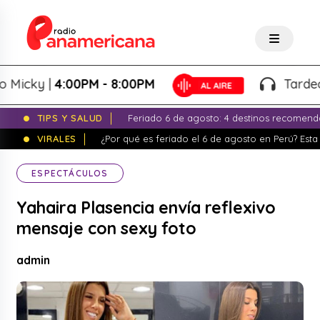
ky |
4:00PM - 8:00PM
Tardeo Sals
TIPS Y SALUD
Feriado 6 de agosto: 4 destinos recomend
VIRALES
¿Por qué es feriado el 6 de agosto en Perú? Esta 
ESPECTÁCULOS
Yahaira Plasencia envía reflexivo
mensaje con sexy foto
admin