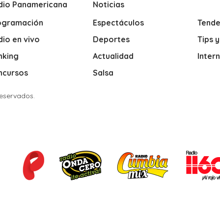
dio Panamericana
Noticias
ogramación
Espectáculos
Tende
io en vivo
Deportes
Tips 
nking
Actualidad
Inter
ncursos
Salsa
Reservados.