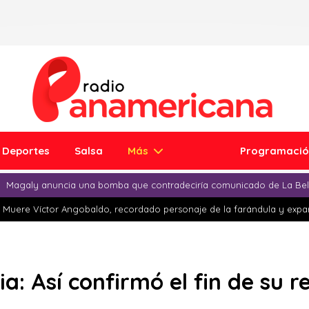
Deportes
Salsa
Más
Programaci
Magaly anuncia una bomba que contradeciría comunicado de La Bell
Muere Víctor Angobaldo, recordado personaje de la farándula y expar
a: Así confirmó el fin de su r