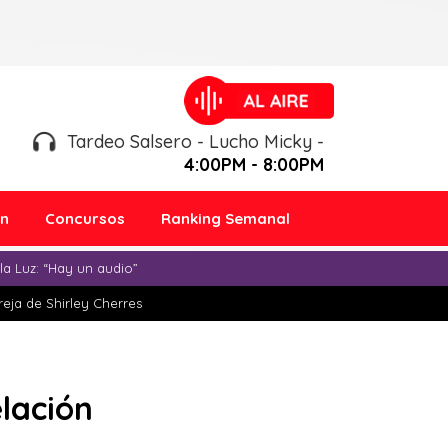
Tardeo Salsero - Lucho Micky -
4:00PM - 8:00PM
ón
Concursos
Ranking Semanal
a Luz: “Hay un audio”
eja de Shirley Cherres
elación