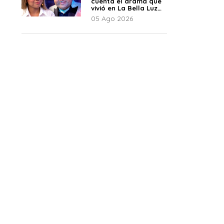
cuenta el drama que
vivió en La Bella Luz
tras denuncia al
05 Ago 2026
director musical: “No
me parece justo”