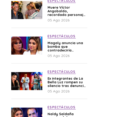
ESPECTÁCULOS
Muere Víctor
Angobaldo,
recordado personaje
de la farándula y
05 Ago 2026
expareja de Shirley
Cherres
ESPECTÁCULOS
Magaly anuncia una
bomba que
contradeciría
comunicado de La
05 Ago 2026
Bella Luz: “Hay un
audio”
ESPECTÁCULOS
Ex integrantes de La
Bella Luz rompen su
silencio tras denuncia
de Naldy: “Todo el
05 Ago 2026
mundo lo sabía”
ESPECTÁCULOS
Naldy Saldaña