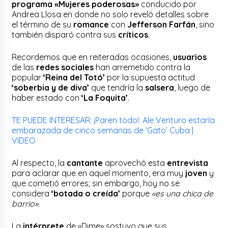
programa
«Mujeres poderosas»
conducido por
Andrea Llosa en donde no solo reveló detalles sobre
el término de su
romance
con
Jefferson Farfán
, sino
también disparó contra sus
críticos
.
Recordemos que en reiteradas ocasiones,
usuarios
de las
redes sociales
han arremetido contra la
popular
‘Reina del Totó’
por la supuesta actitud
‘soberbia y de diva’
que tendría la
salsera
, luego de
haber estado con
‘La Foquita’
.
TE PUEDE INTERESAR: ¡Paren todo!: Ale Venturo estaría
embarazada de cinco semanas de ‘Gato’ Cuba |
VIDEO
Al respecto, la
cantante
aprovechó esta
entrevista
para aclarar que en aquel momento, era muy
joven
y
que cometió errores; sin embargo, hoy no se
considera
‘botada o creída’
porque
«es una chica de
barrio».
La
intérprete
de «Dime» sostuvo que sus