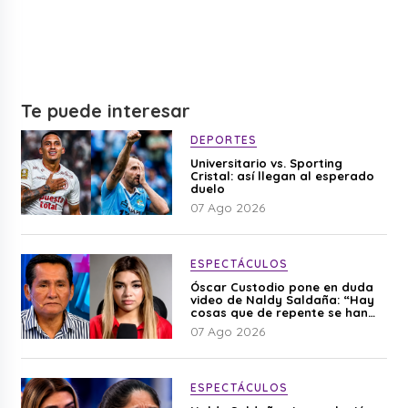
Te puede interesar
DEPORTES
Universitario vs. Sporting
Cristal: así llegan al esperado
duelo
07 Ago 2026
ESPECTÁCULOS
Óscar Custodio pone en duda
video de Naldy Saldaña: “Hay
cosas que de repente se han
editado”
07 Ago 2026
ESPECTÁCULOS