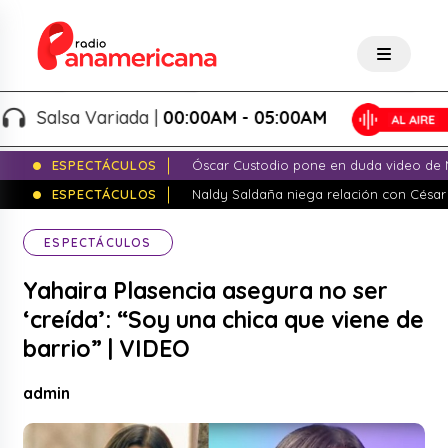
Salsa Variada |
00:00AM - 05:00AM
ESPECTÁCULOS
Óscar Custodio pone en duda video de N
ESPECTÁCULOS
Naldy Saldaña niega relación con César
ESPECTÁCULOS
Yahaira Plasencia asegura no ser
‘creída’: “Soy una chica que viene de
barrio” | VIDEO
admin