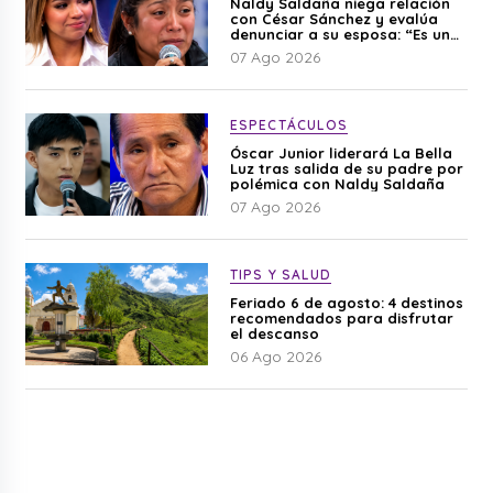
Naldy Saldaña niega relación
con César Sánchez y evalúa
denunciar a su esposa: “Es una
difamación”
07 Ago 2026
ESPECTÁCULOS
Óscar Junior liderará La Bella
Luz tras salida de su padre por
polémica con Naldy Saldaña
07 Ago 2026
TIPS Y SALUD
Feriado 6 de agosto: 4 destinos
recomendados para disfrutar
el descanso
06 Ago 2026