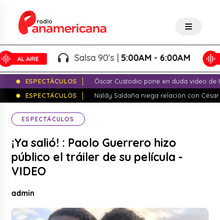
Salsa 90's |
5:00AM - 6:00AM
ESPECTÁCULOS
Óscar Custodio pone en duda video de N
ESPECTÁCULOS
Naldy Saldaña niega relación con César
ESPECTÁCULOS
¡Ya salió! : Paolo Guerrero hizo
público el tráiler de su película -
VIDEO
admin