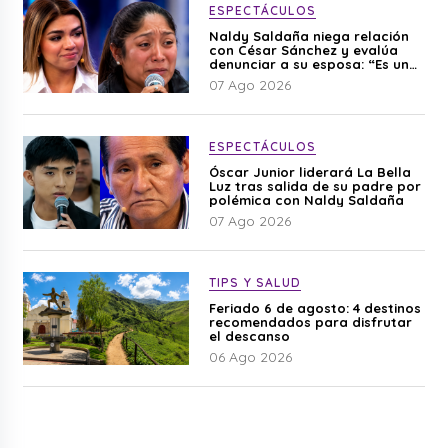
ESPECTÁCULOS
Naldy Saldaña niega relación
con César Sánchez y evalúa
denunciar a su esposa: “Es una
difamación”
07 Ago 2026
ESPECTÁCULOS
Óscar Junior liderará La Bella
Luz tras salida de su padre por
polémica con Naldy Saldaña
07 Ago 2026
TIPS Y SALUD
Feriado 6 de agosto: 4 destinos
recomendados para disfrutar
el descanso
06 Ago 2026