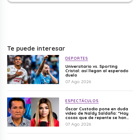
Te puede interesar
DEPORTES
Universitario vs. Sporting
Cristal: así llegan al esperado
duelo
07 Ago 2026
ESPECTÁCULOS
Óscar Custodio pone en duda
video de Naldy Saldaña: “Hay
cosas que de repente se han
editado”
07 Ago 2026