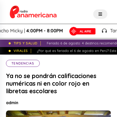
Micky |
4:00PM - 8:00PM
Tardeo S
TIPS Y SALUD
Feriado 6 de agosto: 4 destinos recomend
VIRALES
¿Por qué es feriado el 6 de agosto en Perú? Esta 
TENDENCIAS
Ya no se pondrán calificaciones
numéricas ni en color rojo en
libretas escolares
admin