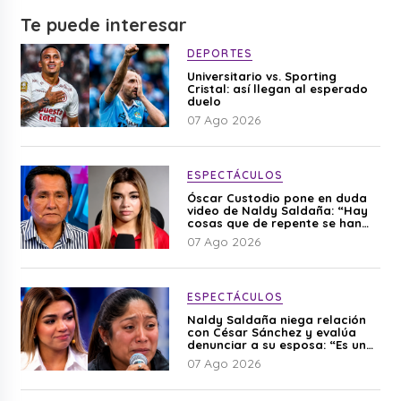
Te puede interesar
DEPORTES
Universitario vs. Sporting
Cristal: así llegan al esperado
duelo
07 Ago 2026
ESPECTÁCULOS
Óscar Custodio pone en duda
video de Naldy Saldaña: “Hay
cosas que de repente se han
editado”
07 Ago 2026
ESPECTÁCULOS
Naldy Saldaña niega relación
con César Sánchez y evalúa
denunciar a su esposa: “Es una
difamación”
07 Ago 2026