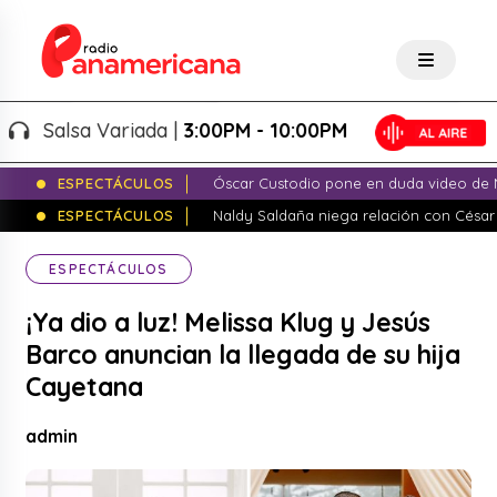
lsa Variada |
3:00PM - 10:00PM
S
ESPECTÁCULOS
Óscar Custodio pone en duda video de N
ESPECTÁCULOS
Naldy Saldaña niega relación con César
ESPECTÁCULOS
¡Ya dio a luz! Melissa Klug y Jesús
Barco anuncian la llegada de su hija
Cayetana
admin