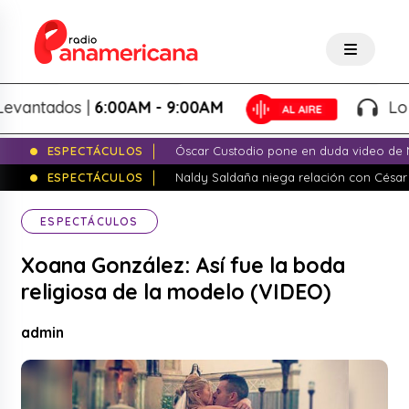
tados |
6:00AM - 9:00AM
Lo Mejo
ESPECTÁCULOS
Óscar Custodio pone en duda video de N
ESPECTÁCULOS
Naldy Saldaña niega relación con César
ESPECTÁCULOS
Xoana González: Así fue la boda
religiosa de la modelo (VIDEO)
admin