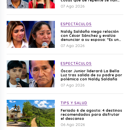
editado”
07 Ago 2026
ESPECTÁCULOS
Naldy Saldaña niega relación
con César Sánchez y evalúa
denunciar a su esposa: “Es una
difamación”
07 Ago 2026
ESPECTÁCULOS
Óscar Junior liderará La Bella
Luz tras salida de su padre por
polémica con Naldy Saldaña
07 Ago 2026
TIPS Y SALUD
Feriado 6 de agosto: 4 destinos
recomendados para disfrutar
el descanso
06 Ago 2026