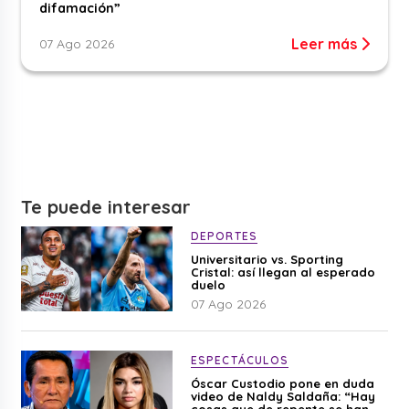
difamación”
Leer más
07 Ago 2026
Te puede interesar
DEPORTES
Universitario vs. Sporting
Cristal: así llegan al esperado
duelo
07 Ago 2026
ESPECTÁCULOS
Óscar Custodio pone en duda
video de Naldy Saldaña: “Hay
cosas que de repente se han