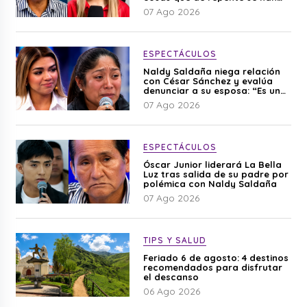
editado”
07 Ago 2026
ESPECTÁCULOS
Naldy Saldaña niega relación
con César Sánchez y evalúa
denunciar a su esposa: “Es una
difamación”
07 Ago 2026
ESPECTÁCULOS
Óscar Junior liderará La Bella
Luz tras salida de su padre por
polémica con Naldy Saldaña
07 Ago 2026
TIPS Y SALUD
Feriado 6 de agosto: 4 destinos
recomendados para disfrutar
el descanso
06 Ago 2026