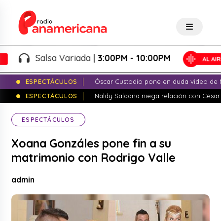
Salsa Variada |
3:00PM - 10:00PM
ESPECTÁCULOS
Óscar Custodio pone en duda video de N
ESPECTÁCULOS
Naldy Saldaña niega relación con César
ESPECTÁCULOS
Xoana Gonzáles pone fin a su
matrimonio con Rodrigo Valle
admin