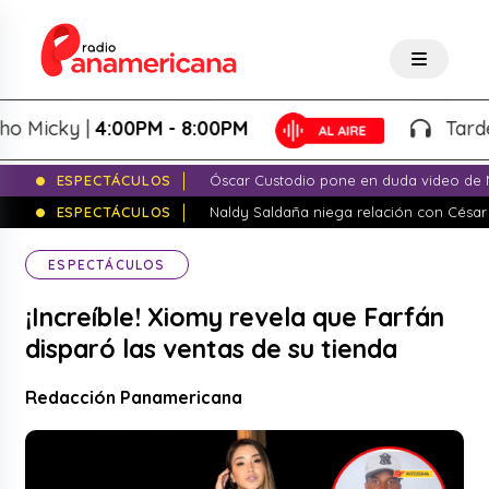
icky |
4:00PM - 8:00PM
Tardeo Sa
ESPECTÁCULOS
Óscar Custodio pone en duda video de N
ESPECTÁCULOS
Naldy Saldaña niega relación con César
ESPECTÁCULOS
¡Increíble! Xiomy revela que Farfán
disparó las ventas de su tienda
Redacción Panamericana