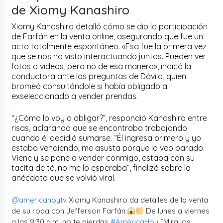
de Xiomy Kanashiro
Xiomy Kanashiro detalló cómo se dio la participación
de Farfán en la venta online, asegurando que fue un
acto totalmente espontáneo. «Esa fue la primera vez
que se nos ha visto interactuando juntos. Pueden ver
fotos o videos, pero no de esa manera», indicó la
conductora ante las preguntas de Dávila, quien
bromeó consultándole si había obligado al
exseleccionado a vender prendas.
“¿Cómo lo voy a obligar?”, respondió Kanashiro entre
risas, aclarando que se encontraba trabajando
cuando él decidió sumarse. “Él ingresa primero y yo
estaba vendiendo; me asusta porque lo veo parado.
Viene y se pone a vender conmigo, estaba con su
tacita de té, no me lo esperaba”, finalizó sobre la
anécdota que se volvió viral.
@americahoytv
Xiomy Kanashiro da detalles de la venta
de su ropa con Jefferson Farfán.
De lunes a viernes
a las 9:30 a.m. no te pierdas
#AméricaHoy
[Mira los