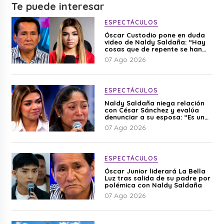
Te puede interesar
ESPECTÁCULOS
Óscar Custodio pone en duda
video de Naldy Saldaña: “Hay
cosas que de repente se han
editado”
07 Ago 2026
ESPECTÁCULOS
Naldy Saldaña niega relación
con César Sánchez y evalúa
denunciar a su esposa: “Es una
difamación”
07 Ago 2026
ESPECTÁCULOS
Óscar Junior liderará La Bella
Luz tras salida de su padre por
polémica con Naldy Saldaña
07 Ago 2026