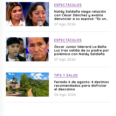
ESPECTÁCULOS
Naldy Saldaña niega relación
con César Sánchez y evalúa
denunciar a su esposa: “Es una
difamación”
07 Ago 2026
ESPECTÁCULOS
Óscar Junior liderará La Bella
Luz tras salida de su padre por
polémica con Naldy Saldaña
07 Ago 2026
TIPS Y SALUD
Feriado 6 de agosto: 4 destinos
recomendados para disfrutar
el descanso
06 Ago 2026