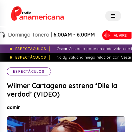
Domingo Tonero |
6:00AM - 6:00PM
ESPECTÁCULOS
Óscar Custodio pone en duda video de N
ESPECTÁCULOS
Naldy Saldaña niega relación con César
ESPECTÁCULOS
Wilmer Cartagena estrena ‘Dile la
verdad’ (VIDEO)
admin