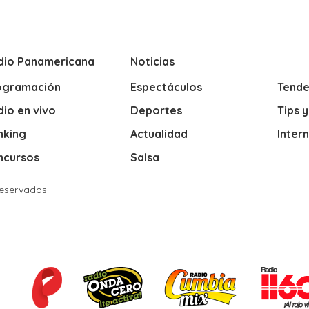
dio Panamericana
Noticias
ogramación
Espectáculos
Tende
io en vivo
Deportes
Tips 
nking
Actualidad
Inter
ncursos
Salsa
Reservados.