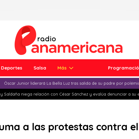
Deportes
Salsa
Más
Programaci
Óscar Junior liderará La Bella Luz tras salida de su padre por polém
y Saldaña niega relación con César Sánchez y evalúa denunciar a su 
 suma a las protestas contra e