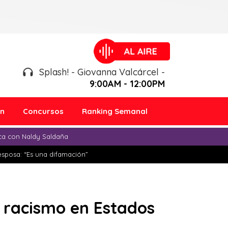
Splash! - Giovanna Valcárcel -
9:00AM - 12:00PM
ón
Concursos
Ranking Semanal
ica con Naldy Saldaña
esposa: “Es una difamación”
l racismo en Estados