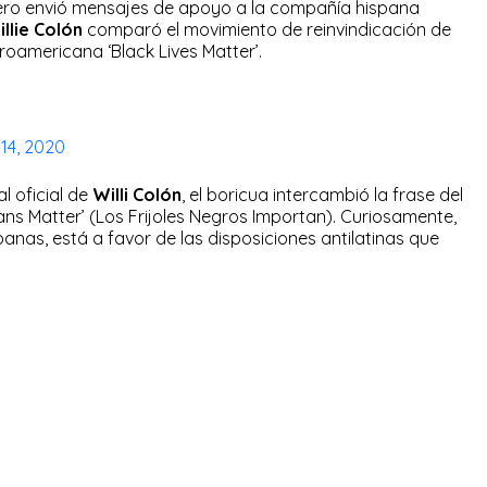
lsero envió mensajes de apoyo a la compañía hispana
llie Colón
comparó el movimiento de reinvindicación de
oamericana ‘Black Lives Matter’.
 14, 2020
l oficial de
Willi Colón
, el boricua intercambió la frase del
eans Matter’ (Los Frijoles Negros Importan). Curiosamente,
anas, está a favor de las disposiciones antilatinas que