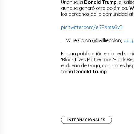
Unanue, a
Donald Trump
, el sa
aunque generó otra polémica.
Wi
los derechos de la comunidad afr
pic.twitter.com/ei7PXmsGvB
— Willie Colón (@williecolon)
July
En una publicación en la red socia
‘Black Lives Matter’ por ‘Black B
el dueño de Goya, con raíces hisp
toma
Donald Trump
.
INTERNACIONALES