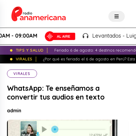
- 09:00AM
Levantados - Luigui Ca
TIPS Y SALUD
Feriado 6 de agosto: 4 destinos recomend
VIRALES
¿Por qué es feriado el 6 de agosto en Perú? Esta 
VIRALES
WhatsApp: Te enseñamos a
convertir tus audios en texto
admin