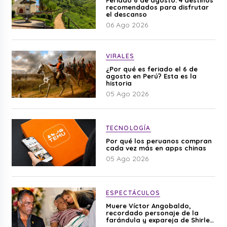
recomendados para disfrutar
el descanso
06 Ago 2026
VIRALES
¿Por qué es feriado el 6 de
agosto en Perú? Esta es la
historia
05 Ago 2026
TECNOLOGÍA
Por qué los peruanos compran
cada vez más en apps chinas
05 Ago 2026
ESPECTÁCULOS
Muere Víctor Angobaldo,
recordado personaje de la
farándula y expareja de Shirley
Cherres