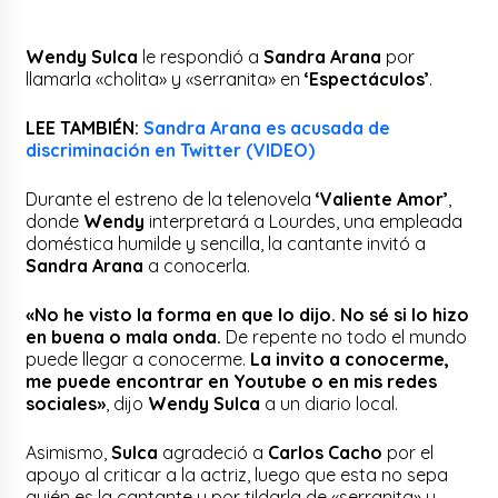
Wendy Sulca
le respondió a
Sandra Arana
por
llamarla «cholita» y «serranita» en
‘Espectáculos’
.
LEE TAMBIÉN:
Sandra Arana es acusada de
discriminación en Twitter (VIDEO)
Durante el estreno de la telenovela
‘Valiente Amor’
,
donde
Wendy
interpretará a Lourdes, una empleada
doméstica humilde y sencilla, la cantante invitó a
Sandra Arana
a conocerla.
«No he visto la forma en que lo dijo. No sé si lo hizo
en buena o mala onda.
De repente no todo el mundo
puede llegar a conocerme.
La invito a conocerme,
me puede encontrar en Youtube o en mis redes
sociales»
, dijo
Wendy Sulca
a un diario local.
Asimismo,
Sulca
agradeció a
Carlos Cacho
por el
apoyo al criticar a la actriz, luego que esta no sepa
quién es la cantante y por tildarla de «serranita» y