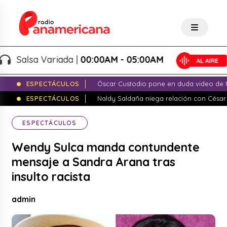
Salsa Variada |
00:00AM - 05:00AM
ESPECTÁCULOS
Óscar Custodio pone en duda video de N
ESPECTÁCULOS
Naldy Saldaña niega relación con César
ESPECTÁCULOS
Wendy Sulca manda contundente
mensaje a Sandra Arana tras
insulto racista
admin