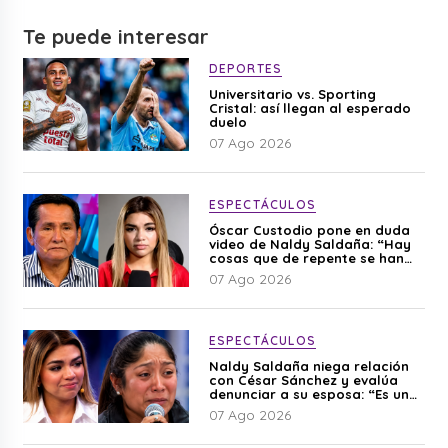
Te puede interesar
DEPORTES
Universitario vs. Sporting
Cristal: así llegan al esperado
duelo
07 Ago 2026
ESPECTÁCULOS
Óscar Custodio pone en duda
video de Naldy Saldaña: “Hay
cosas que de repente se han
editado”
07 Ago 2026
ESPECTÁCULOS
Naldy Saldaña niega relación
con César Sánchez y evalúa
denunciar a su esposa: “Es una
difamación”
07 Ago 2026