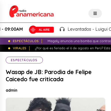
:00AM
Levantados - Luigui Carbaj
ESPECTÁCULOS
Magaly anuncia una bomba que contrade
VIRALES
¿Por qué es feriado el 6 de agosto en Perú? Esta 
ESPECTÁCULOS
Wasap de JB: Parodia de Felipe
Caicedo fue criticada
admin