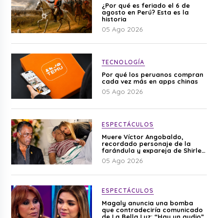
¿Por qué es feriado el 6 de
agosto en Perú? Esta es la
historia
05 Ago 2026
TECNOLOGÍA
Por qué los peruanos compran
cada vez más en apps chinas
05 Ago 2026
ESPECTÁCULOS
Muere Víctor Angobaldo,
recordado personaje de la
farándula y expareja de Shirley
Cherres
05 Ago 2026
ESPECTÁCULOS
Magaly anuncia una bomba
que contradeciría comunicado
de La Bella Luz: “Hay un audio”