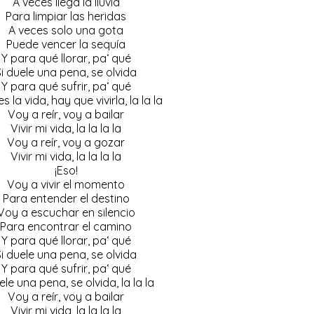
A veces llega la lluvia
Para limpiar las heridas
A veces solo una gota
Puede vencer la sequía
Y para qué llorar,
pa
‘ qué
Si duele una pena, se olvida
Y para qué sufrir,
pa
‘ qué
es la vida, hay que vivirla, la la la
Voy a reír, voy a bailar
Vivir mi vida, la la la la
Voy a reír, voy a gozar
Vivir mi vida, la la la la
¡Eso!
Voy a vivir el momento
Para entender el destino
Voy a escuchar en silencio
Para encontrar el camino
Y para qué llorar,
pa
‘ qué
Si duele una pena, se olvida
Y para qué sufrir,
pa
‘ qué
ele una pena, se olvida, la la la
Voy a reír, voy a bailar
Vivir mi vida, la la la la