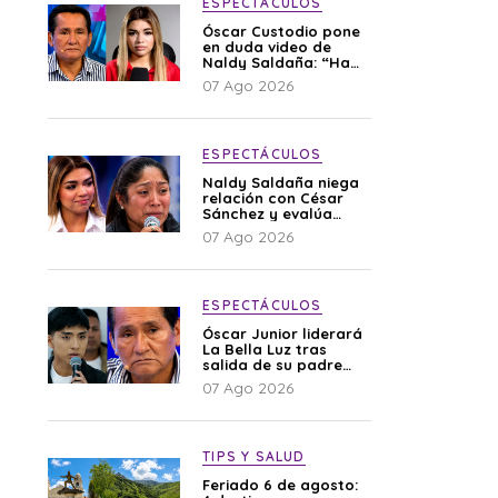
ESPECTÁCULOS
Óscar Custodio pone
en duda video de
Naldy Saldaña: “Hay
cosas que de repente
07 Ago 2026
se han editado”
ESPECTÁCULOS
Naldy Saldaña niega
relación con César
Sánchez y evalúa
denunciar a su
07 Ago 2026
esposa: “Es una
difamación”
ESPECTÁCULOS
Óscar Junior liderará
La Bella Luz tras
salida de su padre
por polémica con
07 Ago 2026
Naldy Saldaña
TIPS Y SALUD
Feriado 6 de agosto: