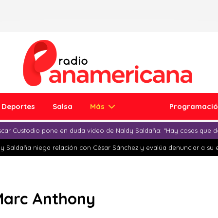
Deportes
Salsa
Más
Programaci
car Custodio pone en duda video de Naldy Saldaña: “Hay cosas que d
y Saldaña niega relación con César Sánchez y evalúa denunciar a su 
 Marc Anthony