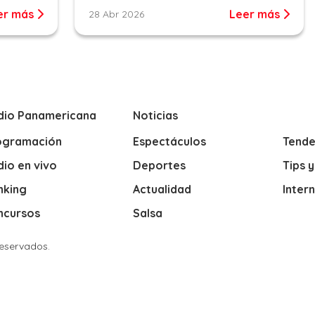
er más
Leer más
28 Abr 2026
dio Panamericana
Noticias
ogramación
Espectáculos
Tende
io en vivo
Deportes
Tips 
nking
Actualidad
Inter
ncursos
Salsa
Reservados.