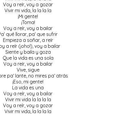
Voy a reír, voy a gozar
Vivir mi vida, la la la la
¡Mi gente!
¡Toma!
Voy a reír, voy a bailar
Pa
‘ qué llorar,
pa
‘ que sufrir
Empieza a soñar, a reír
y a reír (¡
oho
!), voy a bailar
Siente y baila y goza
Que la vida es una sola
Voy a reír, voy a bailar
Vive, sigue
pre
pa
‘
lante
, no mires
pa
‘ atrás
¡Eso, mi gente!
La vida es una
Voy a reír, voy a bailar
Vivir mi vida la la la la
Voy a reír, voy a gozar
Vivir mi vida, la la la la