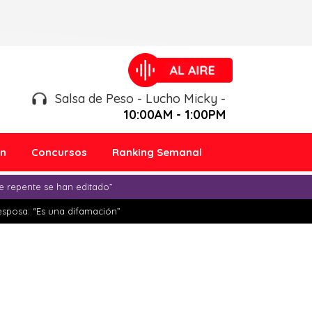
Salsa de Peso - Lucho Micky -
10:00AM - 1:00PM
ón
Concursos
Ranking Semanal
e repente se han editado”
esposa: “Es una difamación”